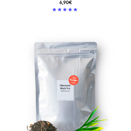
6,90
€
5
/ 5