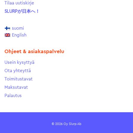
Tilaa uutiskirje
SLURPが日本へ！
suomi
English
Ohjeet & asiakaspalvelu
Usein kysyttyä
Ota yhteyttä
Toimitustavat
Maksutavat
Palautus
© 2026 Oy Slurp Ab