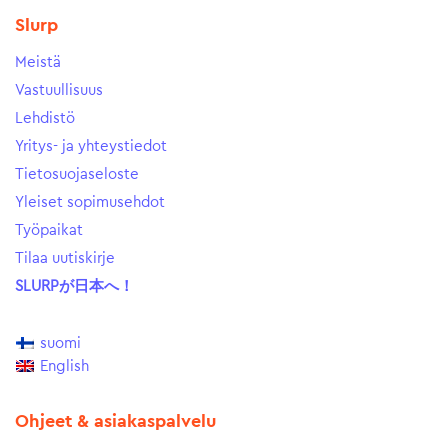
Slurp
Meistä
Vastuullisuus
Lehdistö
Yritys- ja yhteystiedot
Tietosuojaseloste
Yleiset sopimusehdot
Työpaikat
Tilaa uutiskirje
SLURPが日本へ！
suomi
English
Ohjeet & asiakaspalvelu