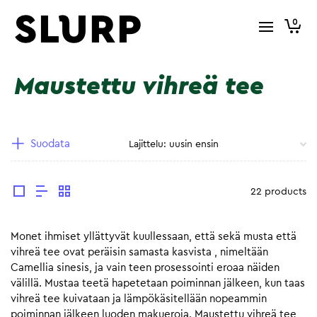
0
Maustettu vihreä tee
Suodata
22 products
Monet ihmiset yllättyvät kuullessaan, että sekä musta että
vihreä tee ovat peräisin samasta kasvista , nimeltään
Camellia sinesis, ja vain teen prosessointi eroaa näiden
välillä. Mustaa teetä hapetetaan poiminnan jälkeen, kun taas
vihreä tee kuivataan ja lämpökäsitellään nopeammin
poiminnan jälkeen luoden makueroja. Maustettu vihreä tee