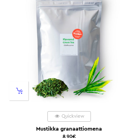
Quickview
Mustikka granaattiomena
8,90
€