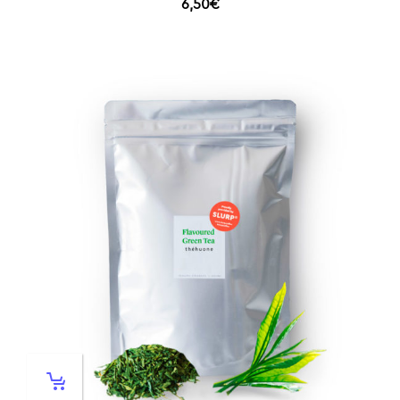
6,50
€