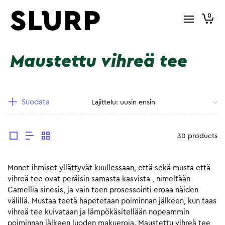
0
Maustettu vihreä tee
Suodata
30 products
Monet ihmiset yllättyvät kuullessaan, että sekä musta että
vihreä tee ovat peräisin samasta kasvista , nimeltään
Camellia sinesis, ja vain teen prosessointi eroaa näiden
välillä. Mustaa teetä hapetetaan poiminnan jälkeen, kun taas
vihreä tee kuivataan ja lämpökäsitellään nopeammin
poiminnan jälkeen luoden makueroja. Maustettu vihreä tee