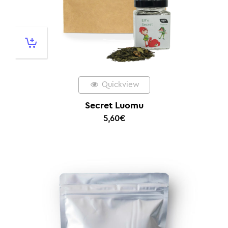
Quickview
Secret Luomu
5,60
€