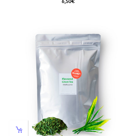
6,50
€