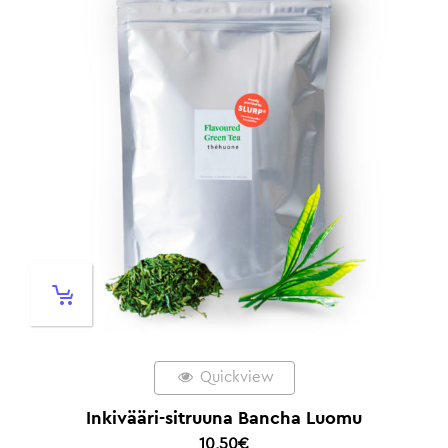
Quickview
Inkivääri-sitruuna Bancha Luomu
10,50
€