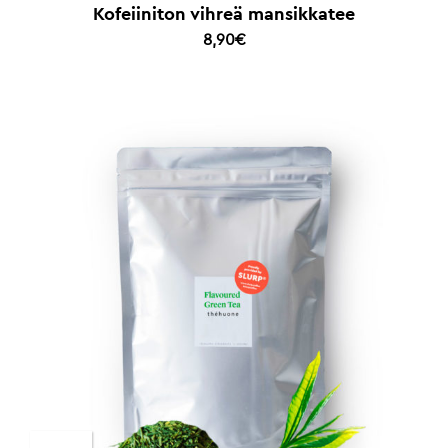
Kofeiiniton vihreä mansikkatee
8,90
€