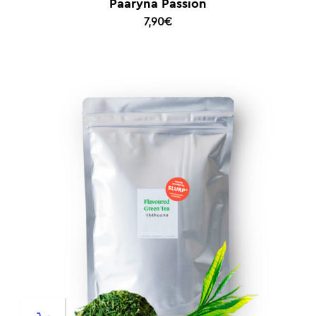
Päärynä Passion
7,90
€