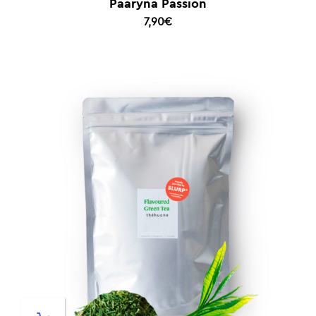
Päärynä Passion
7,90
€