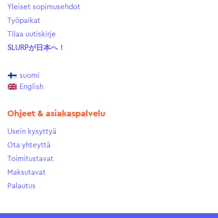
Yleiset sopimusehdot
Työpaikat
Tilaa uutiskirje
SLURPが日本へ！
suomi
English
Ohjeet & asiakaspalvelu
Usein kysyttyä
Ota yhteyttä
Toimitustavat
Maksutavat
Palautus