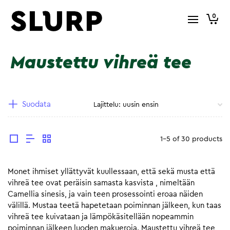
0
Maustettu vihreä tee
Suodata
1-5 of 30 products
Monet ihmiset yllättyvät kuullessaan, että sekä musta että
vihreä tee ovat peräisin samasta kasvista , nimeltään
Camellia sinesis, ja vain teen prosessointi eroaa näiden
välillä. Mustaa teetä hapetetaan poiminnan jälkeen, kun taas
vihreä tee kuivataan ja lämpökäsitellään nopeammin
poiminnan jälkeen luoden makueroja. Maustettu vihreä tee