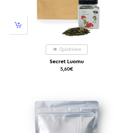
Quickview
Secret Luomu
5,60
€