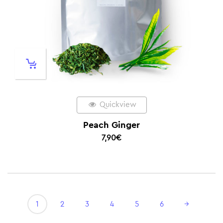
Quickview
Peach Ginger
7,90
€
1
2
3
4
5
6
→