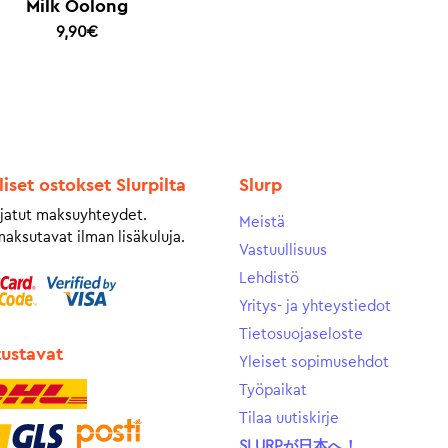
Milk Oolong
9,90
€
liset ostokset Slurpilta
Slurp
jatut maksuyhteydet.
Meistä
maksutavat ilman lisäkuluja.
Vastuullisuus
Lehdistö
Yritys- ja yhteystiedot
Tietosuojaseloste
tustavat
Yleiset sopimusehdot
Työpaikat
Tilaa uutiskirje
SLURPが日本へ！