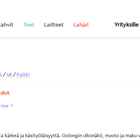
ahvit
Teet
Laitteet
Lahjat
Yrityksille
4
/
48
/
Kaikki
adut
6
-tee
 kärkeä ja käsityöläisyyttä. Oolongin ulkonäkö, muoto ja maku va