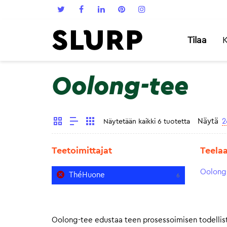
Tilaa
K
Oolong-tee
Näytä
2
Näytetään kaikki 6 tuotetta
Teetoimittajat
Teela
Oolong
ThéHuone
6
Oolong-tee edustaa teen prosessoimisen todellista