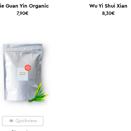
ie Guan Yin Organic
Wu Yi Shui Xian
7,90
€
8,30
€
Quickview