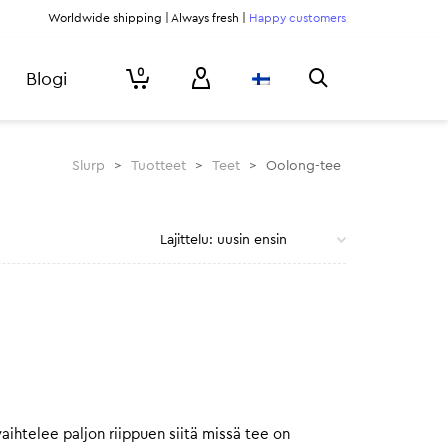
Worldwide shipping | Always fresh |
Happy customers
0
Blogi
Slurp
>
Tuotteet
>
Teet
>
Oolong-tee
ihtelee paljon riippuen siitä missä tee on