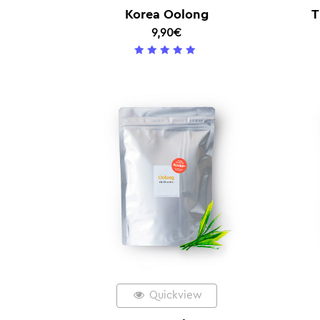
Korea Oolong
T
9,90
€
5
/ 5
Quickview