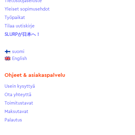
Tietosuojaseloste
Yleiset sopimusehdot
Työpaikat
Tilaa uutiskirje
SLURPが日本へ！
suomi
English
Ohjeet & asiakaspalvelu
Usein kysyttyä
Ota yhteyttä
Toimitustavat
Maksutavat
Palautus