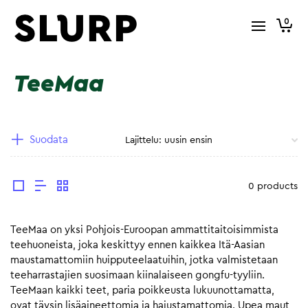
0
TeeMaa
Suodata
0 products
TeeMaa on yksi Pohjois-Euroopan ammattitaitoisimmista
teehuoneista, joka keskittyy ennen kaikkea Itä-Aasian
maustamattomiin huipputeelaatuihin, jotka valmistetaan
teeharrastajien suosimaan kiinalaiseen gongfu-tyyliin.
TeeMaan kaikki teet, paria poikkeusta lukuunottamatta,
ovat täysin lisäaineettomia ja hajustamattomia. Upea maut