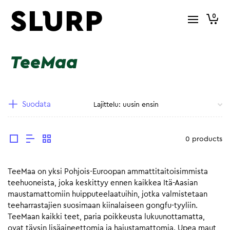
0
TeeMaa
Suodata
0 products
TeeMaa on yksi Pohjois-Euroopan ammattitaitoisimmista
teehuoneista, joka keskittyy ennen kaikkea Itä-Aasian
maustamattomiin huipputeelaatuihin, jotka valmistetaan
teeharrastajien suosimaan kiinalaiseen gongfu-tyyliin.
TeeMaan kaikki teet, paria poikkeusta lukuunottamatta,
ovat täysin lisäaineettomia ja hajustamattomia. Upea maut