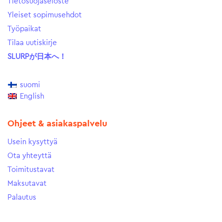
Tietosuojaseloste
Yleiset sopimusehdot
Työpaikat
Tilaa uutiskirje
SLURPが日本へ！
suomi
English
Ohjeet & asiakaspalvelu
Usein kysyttyä
Ota yhteyttä
Toimitustavat
Maksutavat
Palautus