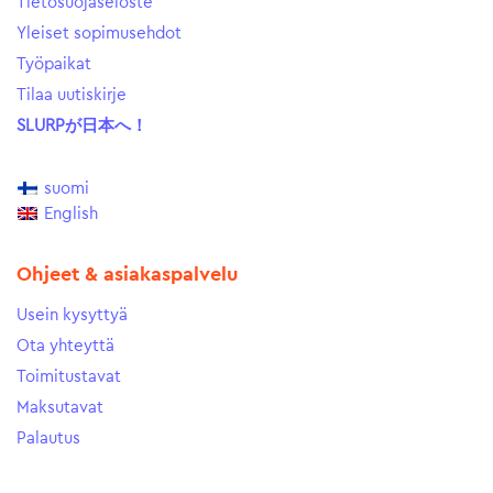
Tietosuojaseloste
Yleiset sopimusehdot
Työpaikat
Tilaa uutiskirje
SLURPが日本へ！
suomi
English
Ohjeet & asiakaspalvelu
Usein kysyttyä
Ota yhteyttä
Toimitustavat
Maksutavat
Palautus