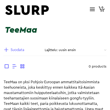
0
TeeMaa
Suodata
0 products
TeeMaa on yksi Pohjois-Euroopan ammattitaitoisimmista
teehuoneista, joka keskittyy ennen kaikkea Itä-Aasian
maustamattomiin huipputeelaatuihin, jotka valmistetaan
teeharrastajien suosimaan kiinalaiseen gongfu-tyyliin.
TeeMaan kaikki teet, paria poikkeusta lukuunottamatta,
ovat täysin lisäaineettomia ja hajustamattomia. Upea maut