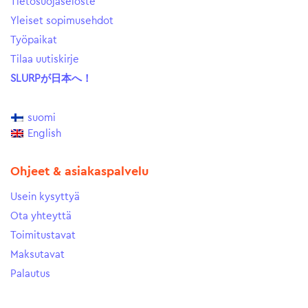
Tietosuojaseloste
Yleiset sopimusehdot
Työpaikat
Tilaa uutiskirje
SLURPが日本へ！
suomi
English
Ohjeet & asiakaspalvelu
Usein kysyttyä
Ota yhteyttä
Toimitustavat
Maksutavat
Palautus