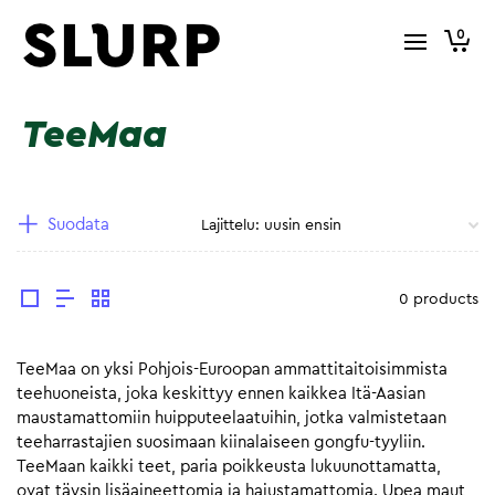
0
TeeMaa
Suodata
0 products
TeeMaa on yksi Pohjois-Euroopan ammattitaitoisimmista
teehuoneista, joka keskittyy ennen kaikkea Itä-Aasian
maustamattomiin huipputeelaatuihin, jotka valmistetaan
teeharrastajien suosimaan kiinalaiseen gongfu-tyyliin.
TeeMaan kaikki teet, paria poikkeusta lukuunottamatta,
ovat täysin lisäaineettomia ja hajustamattomia. Upea maut