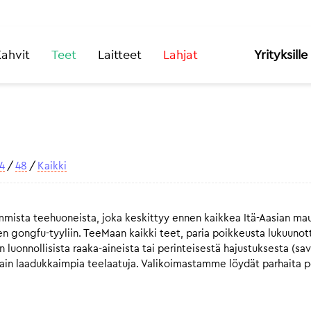
ahvit
Teet
Laitteet
Lahjat
Yrityksille
4
/
48
/
Kaikki
mista teehuoneista, joka keskittyy ennen kaikkea Itä-Aasian mau
n gongfu-tyyliin. TeeMaan kaikki teet, paria poikkeusta lukuunot
luonnollisista raaka-aineista tai perinteisestä hajustuksesta (sa
 vain laadukkaimpia teelaatuja. Valikoimastamme löydät parhaita 