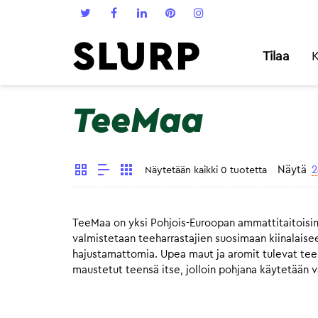
Tilaa
K
TeeMaa
Näytä
2
Näytetään kaikki 0 tuotetta
TeeMaa on yksi Pohjois-Euroopan ammattitaitoisim
valmistetaan teeharrastajien suosimaan kiinalaisee
hajustamattomia. Upea maut ja aromit tulevat teen 
maustetut teensä itse, jolloin pohjana käytetään