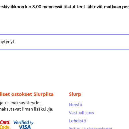
Keskiviikkoon klo 8.00 mennessä tilatut teet lähtevät matkaan per
öytynyt.
liset ostokset Slurpilta
Slurp
jatut maksuyhteydet.
Meistä
maksutavat ilman lisäkuluja.
Vastuullisuus
Lehdistö