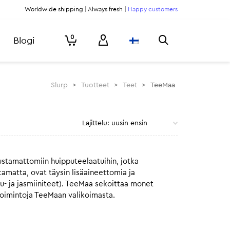
Worldwide shipping | Always fresh |
Happy customers
0
Blogi
Slurp
>
Tuotteet
>
Teet
>
TeeMaa
stamattomiin huipputeelaatuihin, jotka
tamatta, ovat täysin lisäaineettomia ja
vu- ja jasmiiniteet). TeeMaa sekoittaa monet
poimintoja TeeMaan valikoimasta.