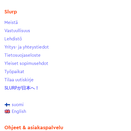
Slurp
Meistä
Vastuullisuus
Lehdistö
Yritys- ja yhteystiedot
Tietosuojaseloste
Yleiset sopimusehdot
Työpaikat
Tilaa uutiskirje
SLURPが日本へ！
suomi
English
Ohjeet & asiakaspalvelu