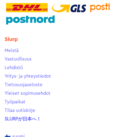
Slurp
Meistä
Vastuullisuus
Lehdistö
Yritys- ja yhteystiedot
Tietosuojaseloste
Yleiset sopimusehdot
Työpaikat
Tilaa uutiskirje
SLURPが日本へ！
suomi