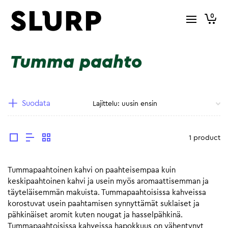
0
Tumma paahto
Suodata
1 product
Tummapaahtoinen kahvi on paahteisempaa kuin
keskipaahtoinen kahvi ja usein myös aromaattisemman ja
täyteläisemmän makuista. Tummapaahtoisissa kahveissa
korostuvat usein paahtamisen synnyttämät suklaiset ja
pähkinäiset aromit kuten nougat ja hasselpähkinä.
Tummapaahtoisissa kahveissa hapokkuus on vähentynyt