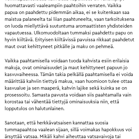
huomattavasti vaaleampiin paahtoihin verraten. Vaikka
papua on paahdettu pidemmän aikaa, ei se kuitenkaan saa
maistua palaneelta tai liian paahtuneelta, vaan tarkoituksena
on luoda miellyttävä suutuntuma aromaattisten yhdisteiden
vapautuessa. Ulkomuodoltaan tummaksi paahdettu papu on
hyvin kiiltävä. Erityisen kiiltävissä pavuissa rikkaat paahdetut
maut ovat kehittyneet pitkälle ja maku on pehmeä.
Vaikka paahtamisella voidaan tuoda kahvista esiin erilaisia
makuja, ovat ominaisuudet ja maut kehittyneet papuun jo
kasvuvaiheessa. Tämän takia pelkällä paahtamisella ei voida
määrittää kahviin tiettyä makua, vaan huomioon tulee ottaa
kasvualue ja sen maaperä, kahvin lajike sekä kuinka se on
prosessoitu. Samasta pavusta voidaan siis paahtamalla vain
korostaa tai vähentää tiettyjä ominaisuuksia niin, että
lopputulos on halutunlainen.
Sanotaan, että herkkävatsaisen kannattaa suosia
tummapaahtoa vaalean sijaan, sillä voimakas hapokkuus voi
ärsyttää vatsaa. Mikäli kahvi aiheuttaa vatsavaivoja tai