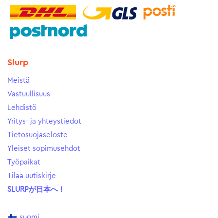
Slurp
Meistä
Vastuullisuus
Lehdistö
Yritys- ja yhteystiedot
Tietosuojaseloste
Yleiset sopimusehdot
Työpaikat
Tilaa uutiskirje
SLURPが日本へ！
suomi