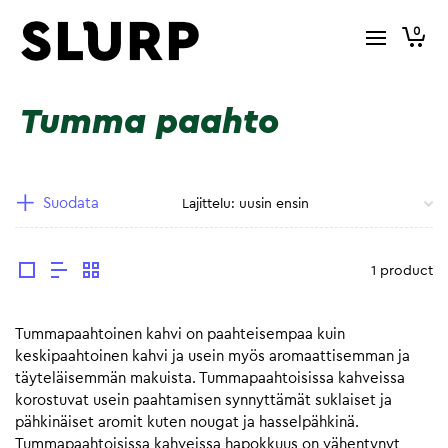
0
Tumma paahto
Suodata
1 product
Tummapaahtoinen kahvi on paahteisempaa kuin
keskipaahtoinen kahvi ja usein myös aromaattisemman ja
täyteläisemmän makuista. Tummapaahtoisissa kahveissa
korostuvat usein paahtamisen synnyttämät suklaiset ja
pähkinäiset aromit kuten nougat ja hasselpähkinä.
Tummapaahtoisissa kahveissa hapokkuus on vähentynyt