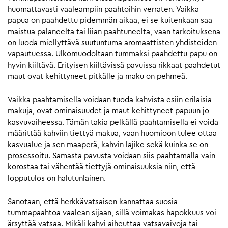
huomattavasti vaaleampiin paahtoihin verraten. Vaikka
papua on paahdettu pidemmän aikaa, ei se kuitenkaan saa
maistua palaneelta tai liian paahtuneelta, vaan tarkoituksena
on luoda miellyttävä suutuntuma aromaattisten yhdisteiden
vapautuessa. Ulkomuodoltaan tummaksi paahdettu papu on
hyvin kiiltävä. Erityisen kiiltävissä pavuissa rikkaat paahdetut
maut ovat kehittyneet pitkälle ja maku on pehmeä.
Vaikka paahtamisella voidaan tuoda kahvista esiin erilaisia
makuja, ovat ominaisuudet ja maut kehittyneet papuun jo
kasvuvaiheessa. Tämän takia pelkällä paahtamisella ei voida
määrittää kahviin tiettyä makua, vaan huomioon tulee ottaa
kasvualue ja sen maaperä, kahvin lajike sekä kuinka se on
prosessoitu. Samasta pavusta voidaan siis paahtamalla vain
korostaa tai vähentää tiettyjä ominaisuuksia niin, että
lopputulos on halutunlainen.
Sanotaan, että herkkävatsaisen kannattaa suosia
tummapaahtoa vaalean sijaan, sillä voimakas hapokkuus voi
ärsyttää vatsaa. Mikäli kahvi aiheuttaa vatsavaivoja tai