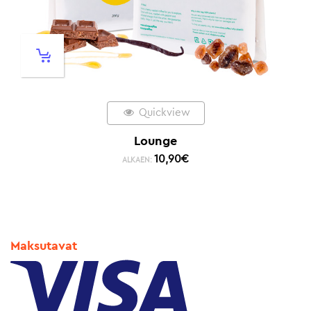
Quickview
Lounge
10,90
€
ALKAEN:
Maksutavat