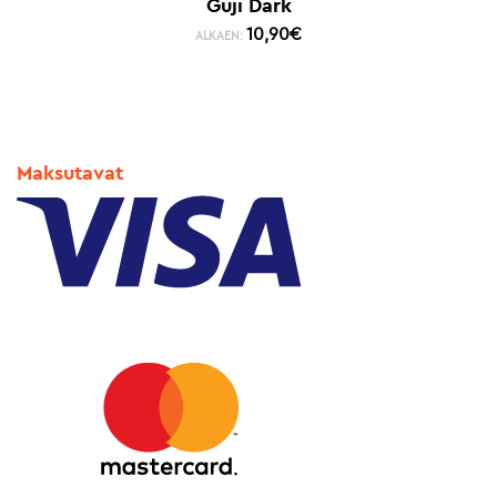
Guji Dark
10,90
€
ALKAEN:
Maksutavat