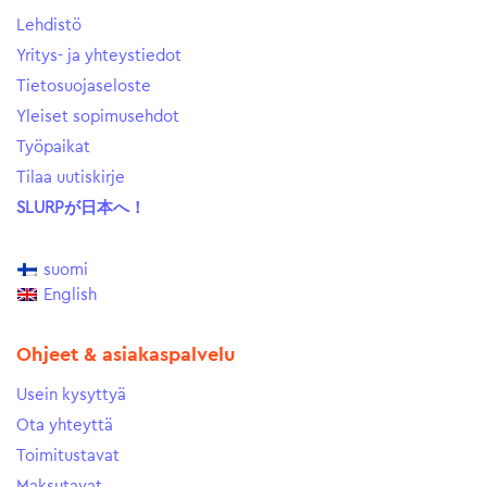
Lehdistö
Yritys- ja yhteystiedot
Tietosuojaseloste
Yleiset sopimusehdot
Työpaikat
Tilaa uutiskirje
SLURPが日本へ！
suomi
English
Ohjeet & asiakaspalvelu
Usein kysyttyä
Ota yhteyttä
Toimitustavat
Maksutavat