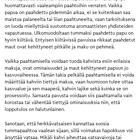
huomattavasti vaaleampiin paahtoihin verraten. Vaikka
papua on paahdettu pidemmän aikaa, ei se kuitenkaan saa
maistua palaneelta tai liian paahtuneelta, vaan tarkoituksena
on luoda miellyttävä suutuntuma aromaattisten yhdisteiden
vapautuessa. Ulkomuodoltaan tummaksi paahdettu papu on
hyvin kiiltävä. Erityisen kiiltävissä pavuissa rikkaat paahdetut
maut ovat kehittyneet pitkälle ja maku on pehmeä.
Vaikka paahtamisella voidaan tuoda kahvista esiin erilaisia
makuja, ovat ominaisuudet ja maut kehittyneet papuun jo
kasvuvaiheessa. Tämän takia pelkällä paahtamisella ei voida
määrittää kahviin tiettyä makua, vaan huomioon tulee ottaa
kasvualue ja sen maaperä, kahvin lajike sekä kuinka se on
prosessoitu. Samasta pavusta voidaan siis paahtamalla vain
korostaa tai vähentää tiettyjä ominaisuuksia niin, että
lopputulos on halutunlainen.
Sanotaan, että herkkävatsaisen kannattaa suosia
tummapaahtoa vaalean sijaan, sillä voimakas hapokkuus voi
ärsyttää vatsaa. Mikäli kahvi aiheuttaa vatsavaivoja tai