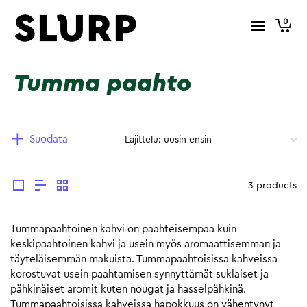
0
Tumma paahto
Suodata
3 products
Tummapaahtoinen kahvi on paahteisempaa kuin
keskipaahtoinen kahvi ja usein myös aromaattisemman ja
täyteläisemmän makuista. Tummapaahtoisissa kahveissa
korostuvat usein paahtamisen synnyttämät suklaiset ja
pähkinäiset aromit kuten nougat ja hasselpähkinä.
Tummapaahtoisissa kahveissa hapokkuus on vähentynyt