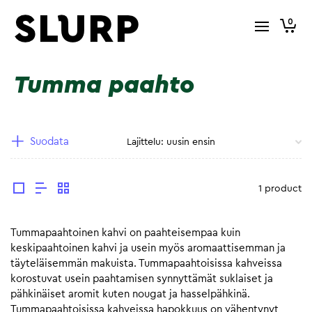
0
Tumma paahto
Suodata
1 product
Tummapaahtoinen kahvi on paahteisempaa kuin
keskipaahtoinen kahvi ja usein myös aromaattisemman ja
täyteläisemmän makuista. Tummapaahtoisissa kahveissa
korostuvat usein paahtamisen synnyttämät suklaiset ja
pähkinäiset aromit kuten nougat ja hasselpähkinä.
Tummapaahtoisissa kahveissa hapokkuus on vähentynyt