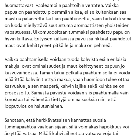
huomattavasti vaaleampiin paahtoihin verraten. Vaikka
papua on paahdettu pidemmän aikaa, ei se kuitenkaan saa
maistua palaneelta tai liian paahtuneelta, vaan tarkoituksena
on luoda miellyttävä suutuntuma aromaattisten yhdisteiden
vapautuessa. Ulkomuodoltaan tummaksi paahdettu papu on
hyvin kiiltävä. Erityisen kiiltävissä pavuissa rikkaat paahdetut
maut ovat kehittyneet pitkälle ja maku on pehmeä.
Vaikka paahtamisella voidaan tuoda kahvista esiin erilaisia
makuja, ovat ominaisuudet ja maut kehittyneet papuun jo
kasvuvaiheessa. Tämän takia pelkällä paahtamisella ei voida
määrittää kahviin tiettyä makua, vaan huomioon tulee ottaa
kasvualue ja sen maaperä, kahvin lajike sekä kuinka se on
prosessoitu. Samasta pavusta voidaan siis paahtamalla vain
korostaa tai vähentää tiettyjä ominaisuuksia niin, että
lopputulos on halutunlainen.
Sanotaan, että herkkävatsaisen kannattaa suosia
tummapaahtoa vaalean sijaan, sillä voimakas hapokkuus voi
ärsyttää vatsaa. Mikäli kahvi aiheuttaa vatsavaivoja tai