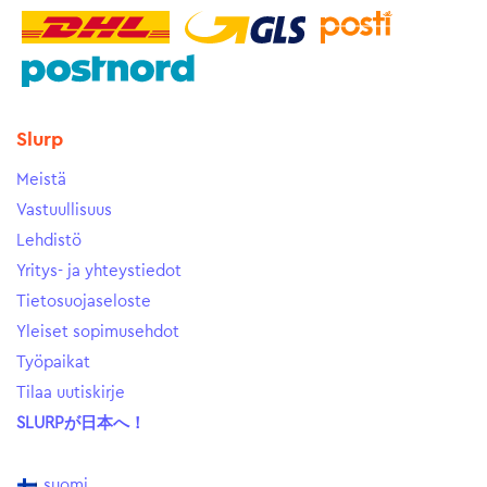
Slurp
Meistä
Vastuullisuus
Lehdistö
Yritys- ja yhteystiedot
Tietosuojaseloste
Yleiset sopimusehdot
Työpaikat
Tilaa uutiskirje
SLURPが日本へ！
suomi