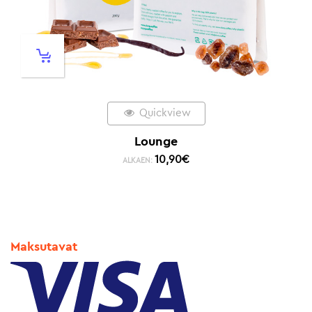
Quickview
Lounge
10,90
€
ALKAEN:
Maksutavat