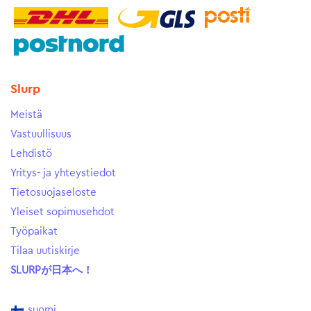
Slurp
Meistä
Vastuullisuus
Lehdistö
Yritys- ja yhteystiedot
Tietosuojaseloste
Yleiset sopimusehdot
Työpaikat
Tilaa uutiskirje
SLURPが日本へ！
suomi