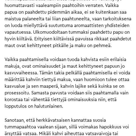
huomattavasti vaaleampiin paahtoihin verraten. Vaikka
papua on paahdettu pidemmän aikaa, ei se kuitenkaan saa
maistua palaneelta tai liian paahtuneelta, vaan tarkoituksena
on luoda miellyttävä suutuntuma aromaattisten yhdisteiden
vapautuessa. Ulkomuodoltaan tummaksi paahdettu papu on
hyvin kiiltävä. Erityisen kiiltävissä pavuissa rikkaat paahdetut
maut ovat kehittyneet pitkälle ja maku on pehmeä.
Vaikka paahtamisella voidaan tuoda kahvista esiin erilaisia
makuja, ovat ominaisuudet ja maut kehittyneet papuun jo
kasvuvaiheessa. Tämän takia pelkällä paahtamisella ei voida
määrittää kahviin tiettyä makua, vaan huomioon tulee ottaa
kasvualue ja sen maaperä, kahvin lajike sekä kuinka se on
prosessoitu. Samasta pavusta voidaan siis paahtamalla vain
korostaa tai vähentää tiettyjä ominaisuuksia niin, että
lopputulos on halutunlainen.
Sanotaan, että herkkävatsaisen kannattaa suosia
tummapaahtoa vaalean sijaan, sillä voimakas hapokkuus voi
ärsyttää vatsaa. Mikäli kahvi aiheuttaa vatsavaivoja tai