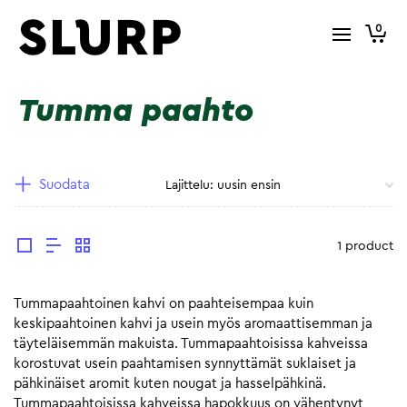
0
Tumma paahto
Suodata
1 product
Tummapaahtoinen kahvi on paahteisempaa kuin
keskipaahtoinen kahvi ja usein myös aromaattisemman ja
täyteläisemmän makuista. Tummapaahtoisissa kahveissa
korostuvat usein paahtamisen synnyttämät suklaiset ja
pähkinäiset aromit kuten nougat ja hasselpähkinä.
Tummapaahtoisissa kahveissa hapokkuus on vähentynyt