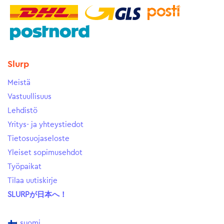
Slurp
Meistä
Vastuullisuus
Lehdistö
Yritys- ja yhteystiedot
Tietosuojaseloste
Yleiset sopimusehdot
Työpaikat
Tilaa uutiskirje
SLURPが日本へ！
suomi