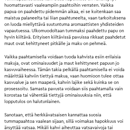
huomattavasti vaaleampiin paahtoihin verraten. Vaikka
papua on paahdettu pidemmän aikaa, ei se kuitenkaan saa
maistua palaneelta tai liian paahtuneelta, vaan tarkoituksena
on luoda miellyttävä suutuntuma aromaattisten yhdisteiden
vapautuessa. Ulkomuodoltaan tummaksi paahdettu papu on
hyvin kiiltävä. Erityisen kiiltävissä pavuissa rikkaat paahdetut
maut ovat kehittyneet pitkälle ja maku on pehmeä.
Vaikka paahtamisella voidaan tuoda kahvista esiin erilaisia
makuja, ovat ominaisuudet ja maut kehittyneet papuun jo
kasvuvaiheessa. Tämän takia pelkällä paahtamisella ei voida
määrittää kahviin tiettyä makua, vaan huomioon tulee ottaa
kasvualue ja sen maaperä, kahvin lajike sekä kuinka se on
prosessoitu. Samasta pavusta voidaan siis paahtamalla vain
korostaa tai vähentää tiettyjä ominaisuuksia niin, että
lopputulos on halutunlainen.
Sanotaan, että herkkävatsaisen kannattaa suosia
tummapaahtoa vaalean sijaan, sillä voimakas hapokkuus voi
ärsyttää vatsaa. Mikäli kahvi aiheuttaa vatsavaivoja tai