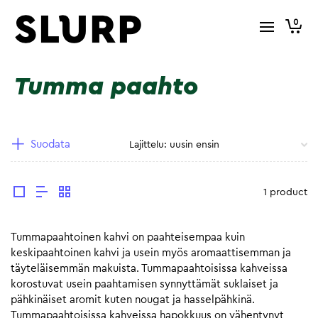
0
Tumma paahto
Suodata
1 product
Tummapaahtoinen kahvi on paahteisempaa kuin
keskipaahtoinen kahvi ja usein myös aromaattisemman ja
täyteläisemmän makuista. Tummapaahtoisissa kahveissa
korostuvat usein paahtamisen synnyttämät suklaiset ja
pähkinäiset aromit kuten nougat ja hasselpähkinä.
Tummapaahtoisissa kahveissa hapokkuus on vähentynyt