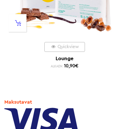
Quickview
Lounge
10,90
€
ALKAEN:
Maksutavat