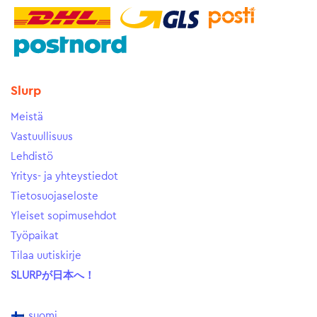
Slurp
Meistä
Vastuullisuus
Lehdistö
Yritys- ja yhteystiedot
Tietosuojaseloste
Yleiset sopimusehdot
Työpaikat
Tilaa uutiskirje
SLURPが日本へ！
suomi