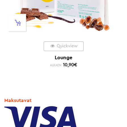
Quickview
Lounge
10,90
€
ALKAEN:
Maksutavat