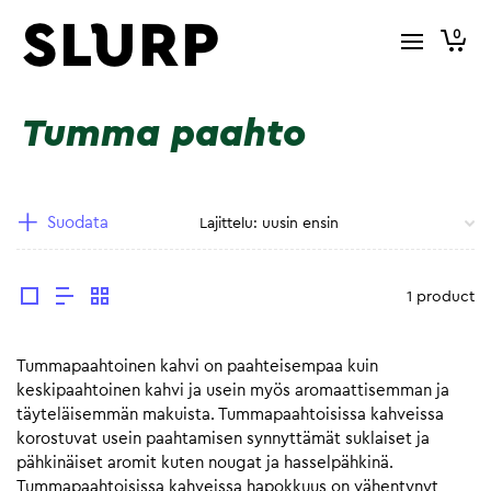
0
Tumma paahto
Suodata
1 product
Tummapaahtoinen kahvi on paahteisempaa kuin
keskipaahtoinen kahvi ja usein myös aromaattisemman ja
täyteläisemmän makuista. Tummapaahtoisissa kahveissa
korostuvat usein paahtamisen synnyttämät suklaiset ja
pähkinäiset aromit kuten nougat ja hasselpähkinä.
Tummapaahtoisissa kahveissa hapokkuus on vähentynyt