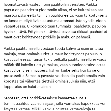
huomattavasti vaaleampiin paahtoihin verraten. Vaikka
papua on paahdettu pidemmän aikaa, ei se kuitenkaan saa
maistua palaneelta tai liian paahtuneelta, vaan tarkoituksena
on luoda miellyttävä suutuntuma aromaattisten yhdisteiden
vapautuessa. Ulkomuodoltaan tummaksi paahdettu papu on
hyvin kiiltävä. Erityisen kiiltävissä pavuissa rikkaat paahdetut
maut ovat kehittyneet pitkälle ja maku on pehmeä.
Vaikka paahtamisella voidaan tuoda kahvista esiin erilaisia
makuja, ovat ominaisuudet ja maut kehittyneet papuun jo
kasvuvaiheessa. Tämän takia pelkällä paahtamisella ei voida
määrittää kahviin tiettyä makua, vaan huomioon tulee ottaa
kasvualue ja sen maaperä, kahvin lajike sekä kuinka se on
prosessoitu. Samasta pavusta voidaan siis paahtamalla vain
korostaa tai vähentää tiettyjä ominaisuuksia niin, että
lopputulos on halutunlainen.
Sanotaan, että herkkävatsaisen kannattaa suosia
tummapaahtoa vaalean sijaan, sillä voimakas hapokkuus voi
ärsyttää vatsaa. Mikäli kahvi aiheuttaa vatsavaivoja tai