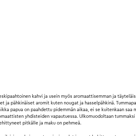
skipaahtoinen kahvi ja usein myös aromaattisemman ja täytelä
et ja pähkinäiset aromit kuten nougat ja hasselpähkinä. Tummap
ikka papua on paahdettu pidemmän aikaa, ei se kuitenkaan saa ma
omaattisten yhdisteiden vapautuessa. Ulkomuodoltaan tummaksi pa
kehittyneet pitkälle ja maku on pehmeä.