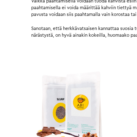
Vaikka paahtamisella voidaan tuoda kahvista esiin
paahtamisella ei voida määrittää kahviin tiettyä 
pavusta voidaan siis paahtamalla vain korostaa tai
Sanotaan, että herkkävatsaisen kannattaa suosia t
närästystä, on hyvä ainakin kokeilla, huomaako paah