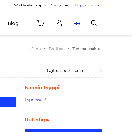
Worldwide shipping | Always fresh |
Happy customers
0
Blogi
Slurp
>
Tuotteet
>
Tumma paahto
Kahvin tyyppi
1
Espresso
1
Uuttotapa