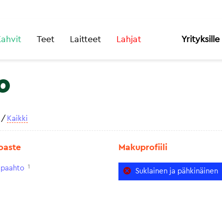
ahvit
Teet
Laitteet
Lahjat
Yrityksille
o
/
Kaikki
oaste
Makuprofiili
1
paahto
Suklainen ja pähkinäinen