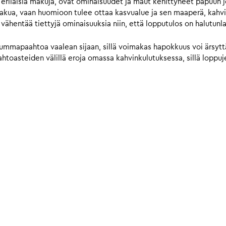
 erilaisia makuja, ovat ominaisuudet ja maut kehittyneet papuun 
makua, vaan huomioon tulee ottaa kasvualue ja sen maaperä, kahvi
 vähentää tiettyjä ominaisuuksia niin, että lopputulos on halutunl
ummapaahtoa vaalean sijaan, sillä voimakas hapokkuus voi ärsyttää
toasteiden välillä eroja omassa kahvinkulutuksessa, sillä loppujen