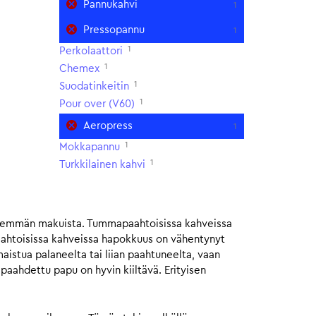
Pannukahvi
1
Pressopannu
1
1
Perkolaattori
1
Chemex
1
Suodatinkeitin
1
Pour over (V60)
Aeropress
1
1
Mokkapannu
1
Turkkilainen kahvi
isemmän makuista. Tummapaahtoisissa kahveissa
aahtoisissa kahveissa hapokkuus on vähentynyt
istua palaneelta tai liian paahtuneelta, vaan
ahdettu papu on hyvin kiiltävä. Erityisen