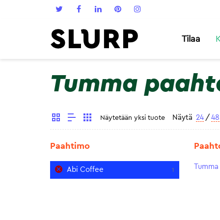
Tilaa
K
Tumma paaht
Näytä
24
/
48
Näytetään yksi tuote
Paahtimo
Paaht
Tumma 
Abi Coffee
1