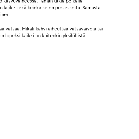
jo kasvuvaiheessa. Tämän takia pelkällä
n lajike sekä kuinka se on prosessoitu. Samasta
ainen.
 vatsaa. Mikäli kahvi aiheuttaa vatsavaivoja tai
 lopuksi kaikki on kuitenkin yksilöllistä.