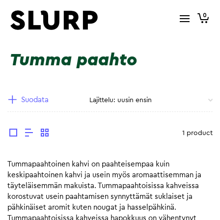
0
Tumma paahto
Suodata
1 product
Tummapaahtoinen kahvi on paahteisempaa kuin
keskipaahtoinen kahvi ja usein myös aromaattisemman ja
täyteläisemmän makuista. Tummapaahtoisissa kahveissa
korostuvat usein paahtamisen synnyttämät suklaiset ja
pähkinäiset aromit kuten nougat ja hasselpähkinä.
Tummapaahtoisissa kahveissa hapokkuus on vähentynyt