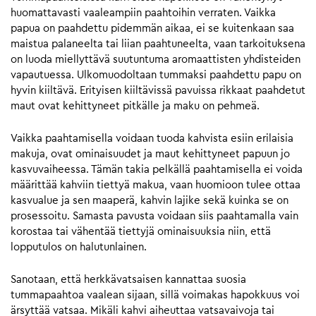
huomattavasti vaaleampiin paahtoihin verraten. Vaikka
papua on paahdettu pidemmän aikaa, ei se kuitenkaan saa
maistua palaneelta tai liian paahtuneelta, vaan tarkoituksena
on luoda miellyttävä suutuntuma aromaattisten yhdisteiden
vapautuessa. Ulkomuodoltaan tummaksi paahdettu papu on
hyvin kiiltävä. Erityisen kiiltävissä pavuissa rikkaat paahdetut
maut ovat kehittyneet pitkälle ja maku on pehmeä.
Vaikka paahtamisella voidaan tuoda kahvista esiin erilaisia
makuja, ovat ominaisuudet ja maut kehittyneet papuun jo
kasvuvaiheessa. Tämän takia pelkällä paahtamisella ei voida
määrittää kahviin tiettyä makua, vaan huomioon tulee ottaa
kasvualue ja sen maaperä, kahvin lajike sekä kuinka se on
prosessoitu. Samasta pavusta voidaan siis paahtamalla vain
korostaa tai vähentää tiettyjä ominaisuuksia niin, että
lopputulos on halutunlainen.
Sanotaan, että herkkävatsaisen kannattaa suosia
tummapaahtoa vaalean sijaan, sillä voimakas hapokkuus voi
ärsyttää vatsaa. Mikäli kahvi aiheuttaa vatsavaivoja tai