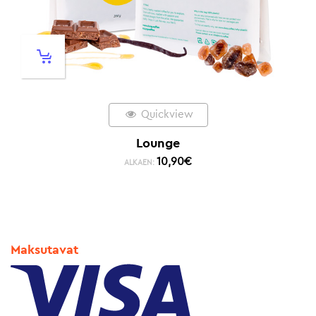
Quickview
Lounge
10,90
€
ALKAEN:
Maksutavat