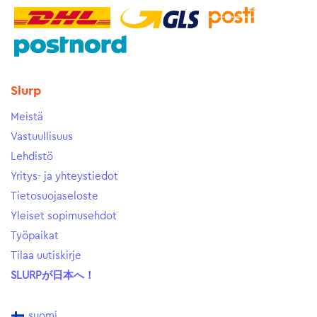
Slurp
Meistä
Vastuullisuus
Lehdistö
Yritys- ja yhteystiedot
Tietosuojaseloste
Yleiset sopimusehdot
Työpaikat
Tilaa uutiskirje
SLURPが日本へ！
suomi