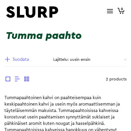
0
Tumma paahto
Suodata
2 products
Tummapaahtoinen kahvi on paahteisempaa kuin
keskipaahtoinen kahvi ja usein myös aromaattisemman ja
täyteläisemmän makuista. Tummapaahtoisissa kahveissa
korostuvat usein paahtamisen synnyttämät suklaiset ja
pähkinäiset aromit kuten nougat ja hasselpähkinä.
Tummapaahtoisissa kahveissa hapokkuus on vähentynyt