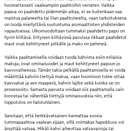
huomattavasti vaaleampiin paahtoihin verraten. Vaikka
papua on paahdettu pidemmän aikaa, ei se kuitenkaan saa
maistua palaneelta tai liian paahtuneelta, vaan tarkoituksena
on luoda miellyttävä suutuntuma aromaattisten yhdisteiden
vapautuessa. Ulkomuodoltaan tummaksi paahdettu papu on
hyvin kiiltävä. Erityisen kiiltävissä pavuissa rikkaat paahdetut
maut ovat kehittyneet pitkälle ja maku on pehmeä.
Vaikka paahtamisella voidaan tuoda kahvista esiin erilaisia
makuja, ovat ominaisuudet ja maut kehittyneet papuun jo
kasvuvaiheessa. Tämän takia pelkällä paahtamisella ei voida
määrittää kahviin tiettyä makua, vaan huomioon tulee ottaa
kasvualue ja sen maaperä, kahvin lajike sekä kuinka se on
prosessoitu. Samasta pavusta voidaan siis paahtamalla vain
korostaa tai vähentää tiettyjä ominaisuuksia niin, että
lopputulos on halutunlainen.
Sanotaan, että herkkävatsaisen kannattaa suosia
tummapaahtoa vaalean sijaan, sillä voimakas hapokkuus voi
ärsyttää vatsaa. Mikäli kahvi aiheuttaa vatsavaivoja tai