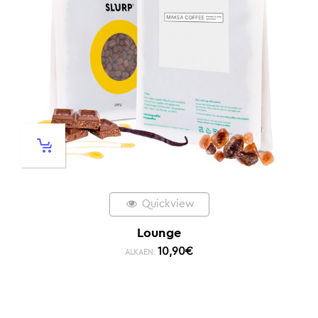
Quickview
Lounge
10,90
€
ALKAEN: