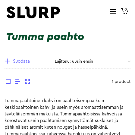
0
Tumma paahto
Suodata
1 product
Tummapaahtoinen kahvi on paahteisempaa kuin
keskipaahtoinen kahvi ja usein myös aromaattisemman ja
täyteläisemmän makuista. Tummapaahtoisissa kahveissa
korostuvat usein paahtamisen synnyttämät suklaiset ja
pähkinäiset aromit kuten nougat ja hasselpähkinä.
Tummapaahtoisissa kahveissa hapokkuus on vähentynyt