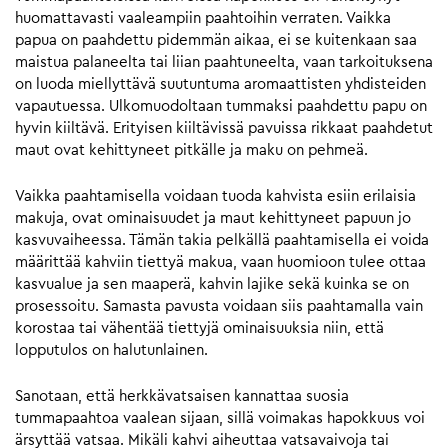
huomattavasti vaaleampiin paahtoihin verraten. Vaikka
papua on paahdettu pidemmän aikaa, ei se kuitenkaan saa
maistua palaneelta tai liian paahtuneelta, vaan tarkoituksena
on luoda miellyttävä suutuntuma aromaattisten yhdisteiden
vapautuessa. Ulkomuodoltaan tummaksi paahdettu papu on
hyvin kiiltävä. Erityisen kiiltävissä pavuissa rikkaat paahdetut
maut ovat kehittyneet pitkälle ja maku on pehmeä.
Vaikka paahtamisella voidaan tuoda kahvista esiin erilaisia
makuja, ovat ominaisuudet ja maut kehittyneet papuun jo
kasvuvaiheessa. Tämän takia pelkällä paahtamisella ei voida
määrittää kahviin tiettyä makua, vaan huomioon tulee ottaa
kasvualue ja sen maaperä, kahvin lajike sekä kuinka se on
prosessoitu. Samasta pavusta voidaan siis paahtamalla vain
korostaa tai vähentää tiettyjä ominaisuuksia niin, että
lopputulos on halutunlainen.
Sanotaan, että herkkävatsaisen kannattaa suosia
tummapaahtoa vaalean sijaan, sillä voimakas hapokkuus voi
ärsyttää vatsaa. Mikäli kahvi aiheuttaa vatsavaivoja tai