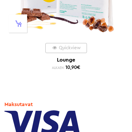
Quickview
Lounge
10,90
€
ALKAEN:
Maksutavat