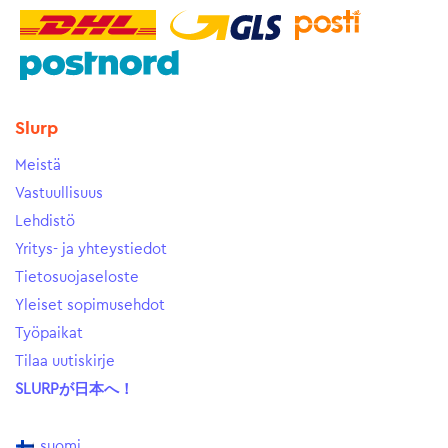
Slurp
Meistä
Vastuullisuus
Lehdistö
Yritys- ja yhteystiedot
Tietosuojaseloste
Yleiset sopimusehdot
Työpaikat
Tilaa uutiskirje
SLURPが日本へ！
suomi