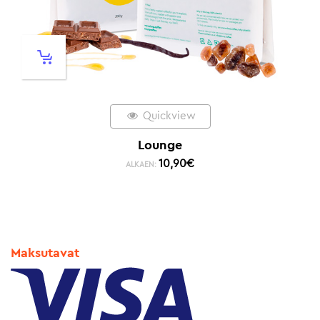
Quickview
Lounge
10,90
€
ALKAEN:
Maksutavat