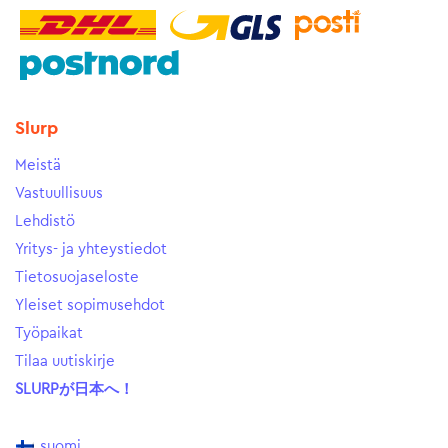
Slurp
Meistä
Vastuullisuus
Lehdistö
Yritys- ja yhteystiedot
Tietosuojaseloste
Yleiset sopimusehdot
Työpaikat
Tilaa uutiskirje
SLURPが日本へ！
suomi