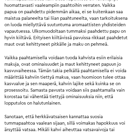
huomattavasti vaaleampiin paahtoihin verraten. Vaikka
papua on paahdettu pidemmän aikaa, ei se kuitenkaan saa
maistua palaneelta tai liian paahtuneelta, vaan tarkoituksena
on luoda miellyttävä suutuntuma aromaattisten yhdisteiden
vapautuessa. Ulkomuodoltaan tummaksi paahdettu papu on
hyvin kiiltävä. Erityisen kiiltävissä pavuissa rikkaat paahdetut
maut ovat kehittyneet pitkälle ja maku on pehmeä.
Vaikka paahtamisella voidaan tuoda kahvista esiin erilaisia
makuja, ovat ominaisuudet ja maut kehittyneet papuun jo
kasvuvaiheessa. Tämän takia pelkällä paahtamisella ei voida
määrittää kahviin tiettyä makua, vaan huomioon tulee ottaa
kasvualue ja sen maaperä, kahvin lajike sekä kuinka se on
prosessoitu. Samasta pavusta voidaan siis paahtamalla vain
korostaa tai vähentää tiettyjä ominaisuuksia niin, että
lopputulos on halutunlainen.
Sanotaan, että herkkävatsaisen kannattaa suosia
tummapaahtoa vaalean sijaan, sillä voimakas hapokkuus voi
ärsyttää vatsaa. Mikäli kahvi aiheuttaa vatsavaivoja tai