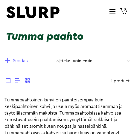
0
Tumma paahto
Suodata
1 product
Tummapaahtoinen kahvi on paahteisempaa kuin
keskipaahtoinen kahvi ja usein myös aromaattisemman ja
täyteläisemmän makuista. Tummapaahtoisissa kahveissa
korostuvat usein paahtamisen synnyttämät suklaiset ja
pähkinäiset aromit kuten nougat ja hasselpähkinä.
Tummapaahtoisissa kahveissa hapokkuus on vähentynyt