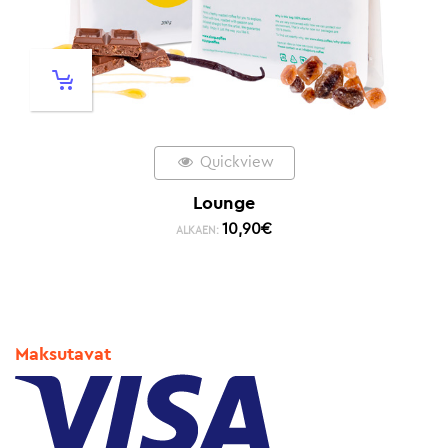
Quickview
Lounge
10,90
€
ALKAEN:
Maksutavat