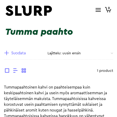
0
Tumma paahto
Suodata
1 product
Tummapaahtoinen kahvi on paahteisempaa kuin
keskipaahtoinen kahvi ja usein myös aromaattisemman ja
täyteläisemmän makuista. Tummapaahtoisissa kahveissa
korostuvat usein paahtamisen synnyttämät suklaiset ja
pähkinäiset aromit kuten nougat ja hasselpähkinä.
Tummapaahtoisissa kahveissa hapokkuus on vähentynyt