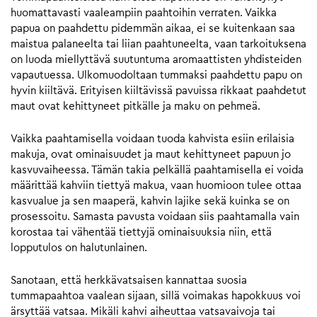
huomattavasti vaaleampiin paahtoihin verraten. Vaikka
papua on paahdettu pidemmän aikaa, ei se kuitenkaan saa
maistua palaneelta tai liian paahtuneelta, vaan tarkoituksena
on luoda miellyttävä suutuntuma aromaattisten yhdisteiden
vapautuessa. Ulkomuodoltaan tummaksi paahdettu papu on
hyvin kiiltävä. Erityisen kiiltävissä pavuissa rikkaat paahdetut
maut ovat kehittyneet pitkälle ja maku on pehmeä.
Vaikka paahtamisella voidaan tuoda kahvista esiin erilaisia
makuja, ovat ominaisuudet ja maut kehittyneet papuun jo
kasvuvaiheessa. Tämän takia pelkällä paahtamisella ei voida
määrittää kahviin tiettyä makua, vaan huomioon tulee ottaa
kasvualue ja sen maaperä, kahvin lajike sekä kuinka se on
prosessoitu. Samasta pavusta voidaan siis paahtamalla vain
korostaa tai vähentää tiettyjä ominaisuuksia niin, että
lopputulos on halutunlainen.
Sanotaan, että herkkävatsaisen kannattaa suosia
tummapaahtoa vaalean sijaan, sillä voimakas hapokkuus voi
ärsyttää vatsaa. Mikäli kahvi aiheuttaa vatsavaivoja tai