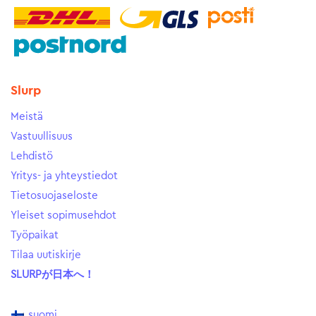
Slurp
Meistä
Vastuullisuus
Lehdistö
Yritys- ja yhteystiedot
Tietosuojaseloste
Yleiset sopimusehdot
Työpaikat
Tilaa uutiskirje
SLURPが日本へ！
suomi