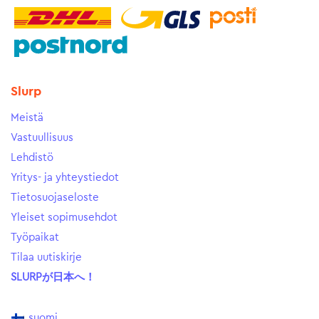
Slurp
Meistä
Vastuullisuus
Lehdistö
Yritys- ja yhteystiedot
Tietosuojaseloste
Yleiset sopimusehdot
Työpaikat
Tilaa uutiskirje
SLURPが日本へ！
suomi