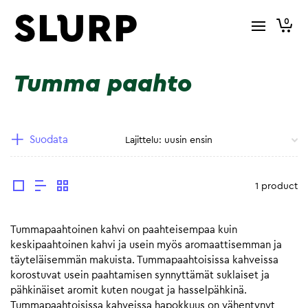
0
Tumma paahto
Suodata
1 product
Tummapaahtoinen kahvi on paahteisempaa kuin
keskipaahtoinen kahvi ja usein myös aromaattisemman ja
täyteläisemmän makuista. Tummapaahtoisissa kahveissa
korostuvat usein paahtamisen synnyttämät suklaiset ja
pähkinäiset aromit kuten nougat ja hasselpähkinä.
Tummapaahtoisissa kahveissa hapokkuus on vähentynyt