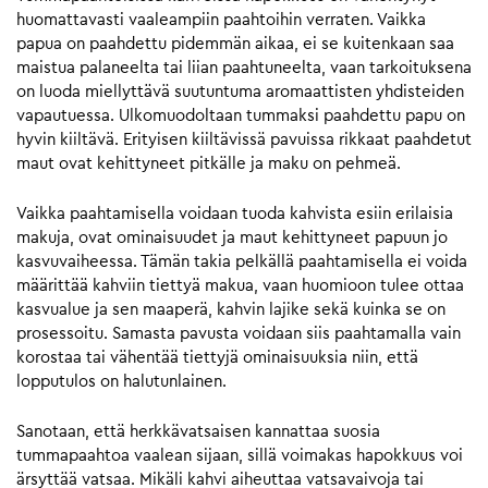
huomattavasti vaaleampiin paahtoihin verraten. Vaikka
papua on paahdettu pidemmän aikaa, ei se kuitenkaan saa
maistua palaneelta tai liian paahtuneelta, vaan tarkoituksena
on luoda miellyttävä suutuntuma aromaattisten yhdisteiden
vapautuessa. Ulkomuodoltaan tummaksi paahdettu papu on
hyvin kiiltävä. Erityisen kiiltävissä pavuissa rikkaat paahdetut
maut ovat kehittyneet pitkälle ja maku on pehmeä.
Vaikka paahtamisella voidaan tuoda kahvista esiin erilaisia
makuja, ovat ominaisuudet ja maut kehittyneet papuun jo
kasvuvaiheessa. Tämän takia pelkällä paahtamisella ei voida
määrittää kahviin tiettyä makua, vaan huomioon tulee ottaa
kasvualue ja sen maaperä, kahvin lajike sekä kuinka se on
prosessoitu. Samasta pavusta voidaan siis paahtamalla vain
korostaa tai vähentää tiettyjä ominaisuuksia niin, että
lopputulos on halutunlainen.
Sanotaan, että herkkävatsaisen kannattaa suosia
tummapaahtoa vaalean sijaan, sillä voimakas hapokkuus voi
ärsyttää vatsaa. Mikäli kahvi aiheuttaa vatsavaivoja tai