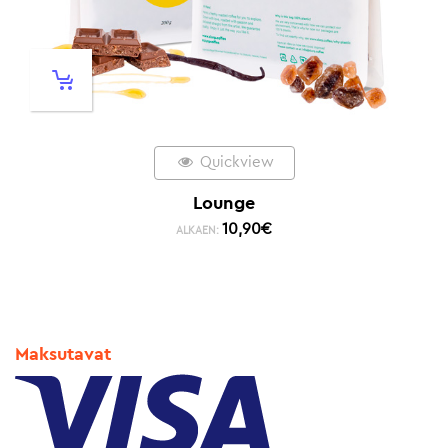
Quickview
Lounge
10,90
€
ALKAEN:
Maksutavat