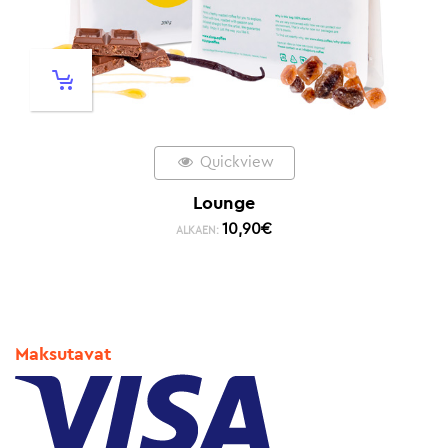
Quickview
Lounge
10,90
€
ALKAEN:
Maksutavat