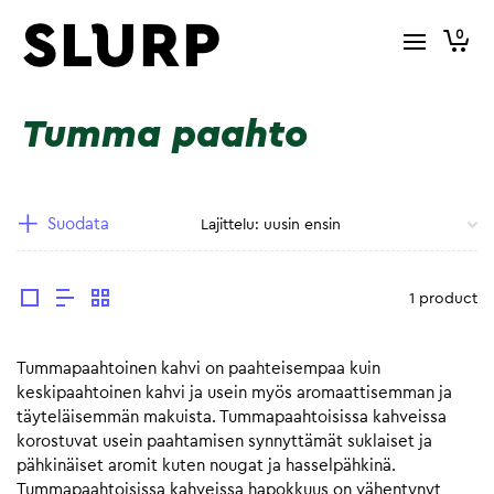
0
Tumma paahto
Suodata
1 product
Tummapaahtoinen kahvi on paahteisempaa kuin
keskipaahtoinen kahvi ja usein myös aromaattisemman ja
täyteläisemmän makuista. Tummapaahtoisissa kahveissa
korostuvat usein paahtamisen synnyttämät suklaiset ja
pähkinäiset aromit kuten nougat ja hasselpähkinä.
Tummapaahtoisissa kahveissa hapokkuus on vähentynyt