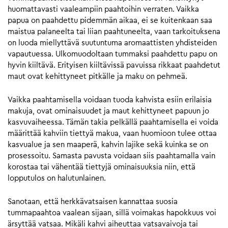
huomattavasti vaaleampiin paahtoihin verraten. Vaikka
papua on paahdettu pidemmän aikaa, ei se kuitenkaan saa
maistua palaneelta tai liian paahtuneelta, vaan tarkoituksena
on luoda miellyttävä suutuntuma aromaattisten yhdisteiden
vapautuessa. Ulkomuodoltaan tummaksi paahdettu papu on
hyvin kiiltävä. Erityisen kiiltävissä pavuissa rikkaat paahdetut
maut ovat kehittyneet pitkälle ja maku on pehmeä.
Vaikka paahtamisella voidaan tuoda kahvista esiin erilaisia
makuja, ovat ominaisuudet ja maut kehittyneet papuun jo
kasvuvaiheessa. Tämän takia pelkällä paahtamisella ei voida
määrittää kahviin tiettyä makua, vaan huomioon tulee ottaa
kasvualue ja sen maaperä, kahvin lajike sekä kuinka se on
prosessoitu. Samasta pavusta voidaan siis paahtamalla vain
korostaa tai vähentää tiettyjä ominaisuuksia niin, että
lopputulos on halutunlainen.
Sanotaan, että herkkävatsaisen kannattaa suosia
tummapaahtoa vaalean sijaan, sillä voimakas hapokkuus voi
ärsyttää vatsaa. Mikäli kahvi aiheuttaa vatsavaivoja tai