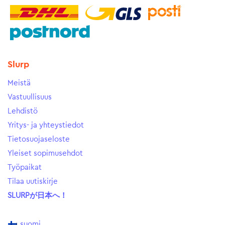
Slurp
Meistä
Vastuullisuus
Lehdistö
Yritys- ja yhteystiedot
Tietosuojaseloste
Yleiset sopimusehdot
Työpaikat
Tilaa uutiskirje
SLURPが日本へ！
suomi