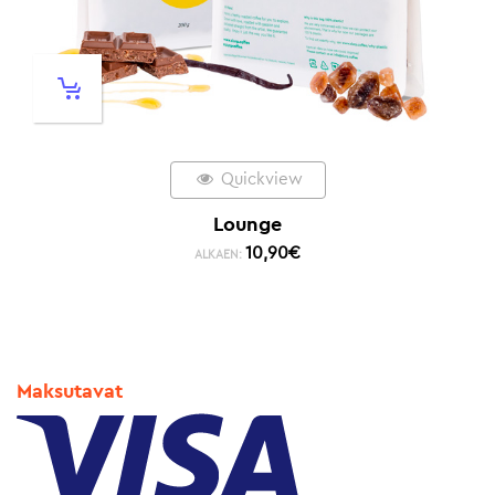
Quickview
Lounge
10,90
€
ALKAEN:
Maksutavat