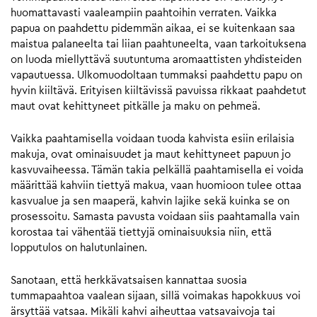
huomattavasti vaaleampiin paahtoihin verraten. Vaikka
papua on paahdettu pidemmän aikaa, ei se kuitenkaan saa
maistua palaneelta tai liian paahtuneelta, vaan tarkoituksena
on luoda miellyttävä suutuntuma aromaattisten yhdisteiden
vapautuessa. Ulkomuodoltaan tummaksi paahdettu papu on
hyvin kiiltävä. Erityisen kiiltävissä pavuissa rikkaat paahdetut
maut ovat kehittyneet pitkälle ja maku on pehmeä.
Vaikka paahtamisella voidaan tuoda kahvista esiin erilaisia
makuja, ovat ominaisuudet ja maut kehittyneet papuun jo
kasvuvaiheessa. Tämän takia pelkällä paahtamisella ei voida
määrittää kahviin tiettyä makua, vaan huomioon tulee ottaa
kasvualue ja sen maaperä, kahvin lajike sekä kuinka se on
prosessoitu. Samasta pavusta voidaan siis paahtamalla vain
korostaa tai vähentää tiettyjä ominaisuuksia niin, että
lopputulos on halutunlainen.
Sanotaan, että herkkävatsaisen kannattaa suosia
tummapaahtoa vaalean sijaan, sillä voimakas hapokkuus voi
ärsyttää vatsaa. Mikäli kahvi aiheuttaa vatsavaivoja tai