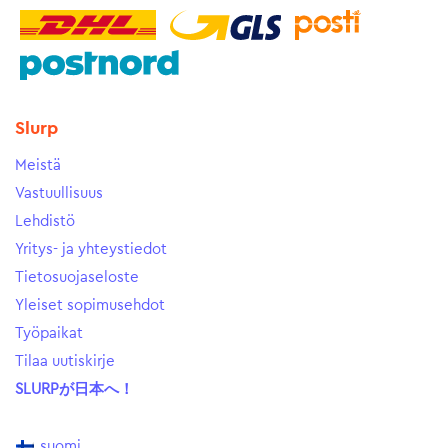
Slurp
Meistä
Vastuullisuus
Lehdistö
Yritys- ja yhteystiedot
Tietosuojaseloste
Yleiset sopimusehdot
Työpaikat
Tilaa uutiskirje
SLURPが日本へ！
suomi