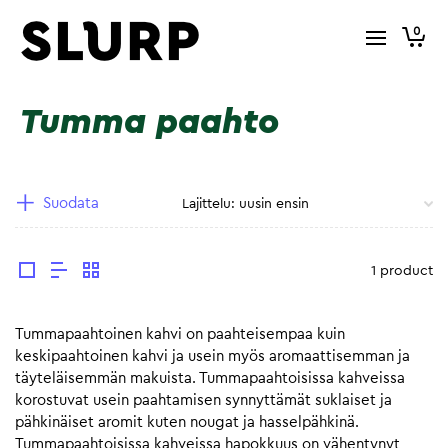
0
Tumma paahto
Suodata
1 product
Tummapaahtoinen kahvi on paahteisempaa kuin
keskipaahtoinen kahvi ja usein myös aromaattisemman ja
täyteläisemmän makuista. Tummapaahtoisissa kahveissa
korostuvat usein paahtamisen synnyttämät suklaiset ja
pähkinäiset aromit kuten nougat ja hasselpähkinä.
Tummapaahtoisissa kahveissa hapokkuus on vähentynyt