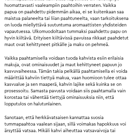
huomattavasti vaaleampiin paahtoihin verraten. Vaikka
papua on paahdettu pidemmän aikaa, ei se kuitenkaan saa
maistua palaneelta tai liian paahtuneelta, vaan tarkoituksena
on luoda miellyttävä suutuntuma aromaattisten yhdisteiden
vapautuessa. Ulkomuodoltaan tummaksi paahdettu papu on
hyvin kiiltävä. Erityisen kiiltävissä pavuissa rikkaat paahdetut
maut ovat kehittyneet pitkälle ja maku on pehmeä.
Vaikka paahtamisella voidaan tuoda kahvista esiin erilaisia
makuja, ovat ominaisuudet ja maut kehittyneet papuun jo
kasvuvaiheessa. Tämän takia pelkällä paahtamisella ei voida
määrittää kahviin tiettyä makua, vaan huomioon tulee ottaa
kasvualue ja sen maaperä, kahvin lajike sekä kuinka se on
prosessoitu. Samasta pavusta voidaan siis paahtamalla vain
korostaa tai vähentää tiettyjä ominaisuuksia niin, että
lopputulos on halutunlainen.
Sanotaan, että herkkävatsaisen kannattaa suosia
tummapaahtoa vaalean sijaan, sillä voimakas hapokkuus voi
ärsyttää vatsaa. Mikäli kahvi aiheuttaa vatsavaivoja tai