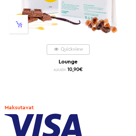
Quickview
Lounge
10,90
€
ALKAEN:
Maksutavat