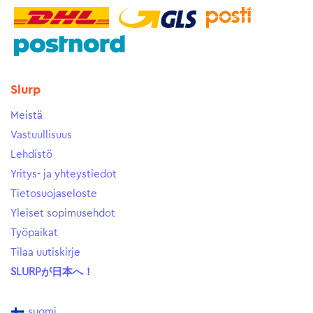
Slurp
Meistä
Vastuullisuus
Lehdistö
Yritys- ja yhteystiedot
Tietosuojaseloste
Yleiset sopimusehdot
Työpaikat
Tilaa uutiskirje
SLURPが日本へ！
suomi