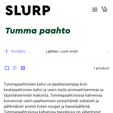
0
Tumma paahto
Suodata
1 product
Tummapaahtoinen kahvi on paahteisempaa kuin
keskipaahtoinen kahvi ja usein myös aromaattisemman ja
täyteläisemmän makuista. Tummapaahtoisissa kahveissa
korostuvat usein paahtamisen synnyttämät suklaiset ja
pähkinäiset aromit kuten nougat ja hasselpähkinä.
Tummapaahtoisissa kahveissa hapokkuus on vähentynyt