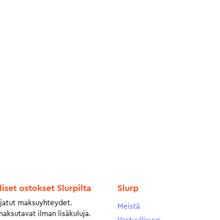
liset ostokset Slurpilta
Slurp
jatut maksuyhteydet.
Meistä
maksutavat ilman lisäkuluja.