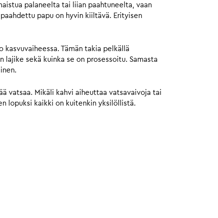
istua palaneelta tai liian paahtuneelta, vaan
ahdettu papu on hyvin kiiltävä. Erityisen
jo kasvuvaiheessa. Tämän takia pelkällä
n lajike sekä kuinka se on prosessoitu. Samasta
ainen.
 vatsaa. Mikäli kahvi aiheuttaa vatsavaivoja tai
 lopuksi kaikki on kuitenkin yksilöllistä.