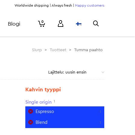
Worldwide shipping | Always fresh |
Happy customers
0
Blogi
Slurp
>
Tuotteet
>
Tumma paahto
Kahvin tyyppi
1
Single origin
Espresso
1
Blend
1