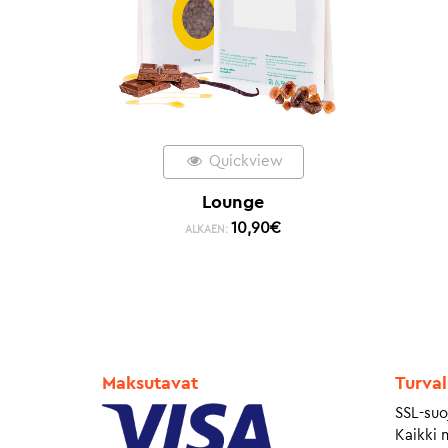
Quickview
Lounge
10,90
€
ALKAEN:
Maksutavat
Turval
SSL-suo
Kaikki 