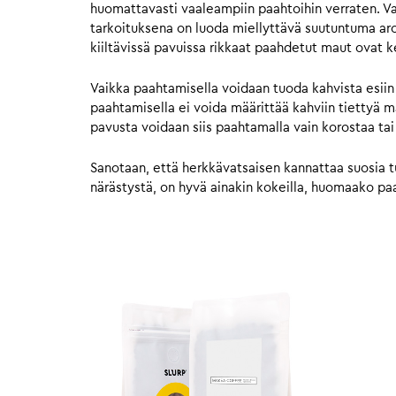
huomattavasti vaaleampiin paahtoihin verraten. Va
tarkoituksena on luoda miellyttävä suutuntuma ar
kiiltävissä pavuissa rikkaat paahdetut maut ovat 
Vaikka paahtamisella voidaan tuoda kahvista esiin
paahtamisella ei voida määrittää kahviin tiettyä 
pavusta voidaan siis paahtamalla vain korostaa tai
Sanotaan, että herkkävatsaisen kannattaa suosia t
närästystä, on hyvä ainakin kokeilla, huomaako paah