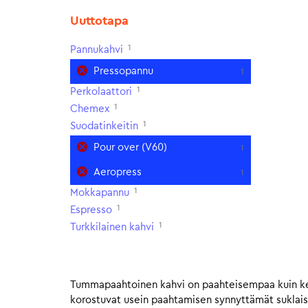
Uuttotapa
1
Pannukahvi
Pressopannu
1
1
Perkolaattori
1
Chemex
1
Suodatinkeitin
Pour over (V60)
1
Aeropress
1
1
Mokkapannu
1
Espresso
1
Turkkilainen kahvi
Tummapaahtoinen kahvi on paahteisempaa kuin ke
korostuvat usein paahtamisen synnyttämät suklais