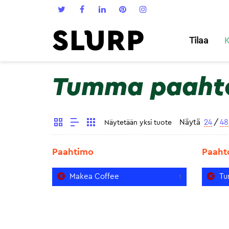
Tilaa
K
Tumma paaht
Näytä
24
/
48
Näytetään yksi tuote
Paahtimo
Paaht
Makea Coffee
Tu
1