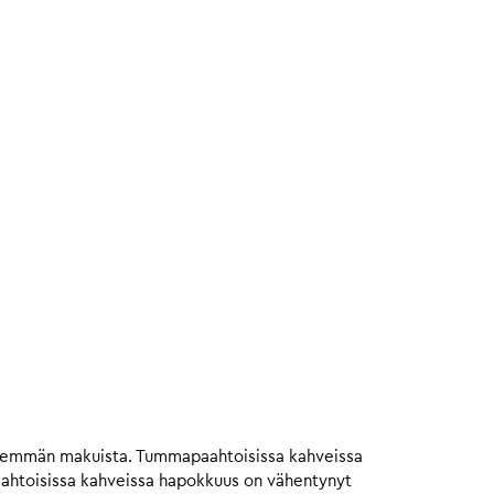
isemmän makuista. Tummapaahtoisissa kahveissa
aahtoisissa kahveissa hapokkuus on vähentynyt