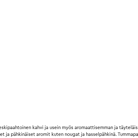
skipaahtoinen kahvi ja usein myös aromaattisemman ja täytelä
et ja pähkinäiset aromit kuten nougat ja hasselpähkinä. Tummap