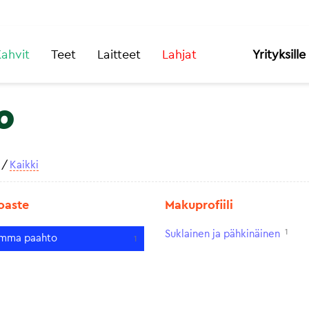
ahvit
Teet
Laitteet
Lahjat
Yrityksille
o
/
Kaikki
oaste
Makuprofiili
1
Suklainen ja pähkinäinen
mma paahto
1