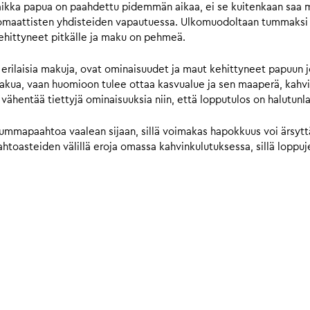
ikka papua on paahdettu pidemmän aikaa, ei se kuitenkaan saa ma
omaattisten yhdisteiden vapautuessa. Ulkomuodoltaan tummaksi pa
kehittyneet pitkälle ja maku on pehmeä.
 erilaisia makuja, ovat ominaisuudet ja maut kehittyneet papuun 
makua, vaan huomioon tulee ottaa kasvualue ja sen maaperä, kahvi
 vähentää tiettyjä ominaisuuksia niin, että lopputulos on halutunl
ummapaahtoa vaalean sijaan, sillä voimakas hapokkuus voi ärsyttää
toasteiden välillä eroja omassa kahvinkulutuksessa, sillä loppujen