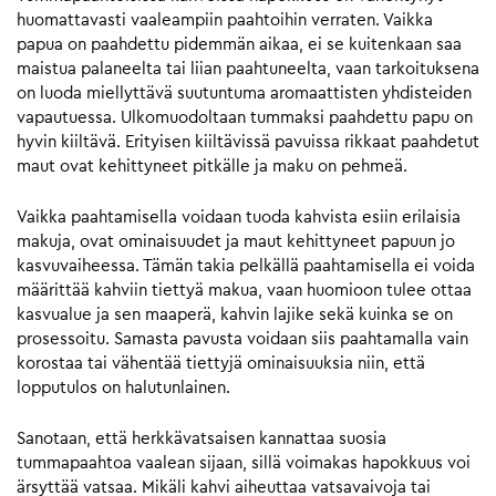
huomattavasti vaaleampiin paahtoihin verraten. Vaikka
papua on paahdettu pidemmän aikaa, ei se kuitenkaan saa
maistua palaneelta tai liian paahtuneelta, vaan tarkoituksena
on luoda miellyttävä suutuntuma aromaattisten yhdisteiden
vapautuessa. Ulkomuodoltaan tummaksi paahdettu papu on
hyvin kiiltävä. Erityisen kiiltävissä pavuissa rikkaat paahdetut
maut ovat kehittyneet pitkälle ja maku on pehmeä.
Vaikka paahtamisella voidaan tuoda kahvista esiin erilaisia
makuja, ovat ominaisuudet ja maut kehittyneet papuun jo
kasvuvaiheessa. Tämän takia pelkällä paahtamisella ei voida
määrittää kahviin tiettyä makua, vaan huomioon tulee ottaa
kasvualue ja sen maaperä, kahvin lajike sekä kuinka se on
prosessoitu. Samasta pavusta voidaan siis paahtamalla vain
korostaa tai vähentää tiettyjä ominaisuuksia niin, että
lopputulos on halutunlainen.
Sanotaan, että herkkävatsaisen kannattaa suosia
tummapaahtoa vaalean sijaan, sillä voimakas hapokkuus voi
ärsyttää vatsaa. Mikäli kahvi aiheuttaa vatsavaivoja tai