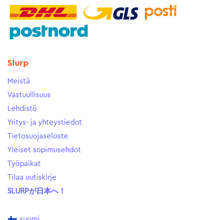
Slurp
Meistä
Vastuullisuus
Lehdistö
Yritys- ja yhteystiedot
Tietosuojaseloste
Yleiset sopimusehdot
Työpaikat
Tilaa uutiskirje
SLURPが日本へ！
suomi