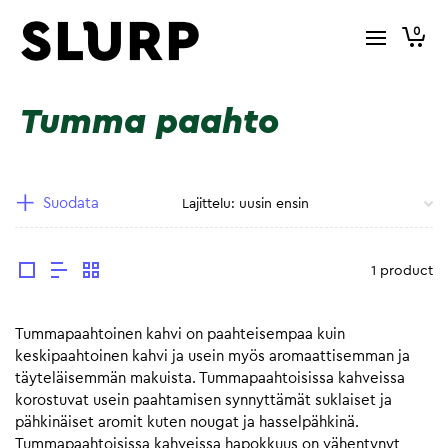
0
Tumma paahto
Suodata
1 product
Tummapaahtoinen kahvi on paahteisempaa kuin
keskipaahtoinen kahvi ja usein myös aromaattisemman ja
täyteläisemmän makuista. Tummapaahtoisissa kahveissa
korostuvat usein paahtamisen synnyttämät suklaiset ja
pähkinäiset aromit kuten nougat ja hasselpähkinä.
Tummapaahtoisissa kahveissa hapokkuus on vähentynyt