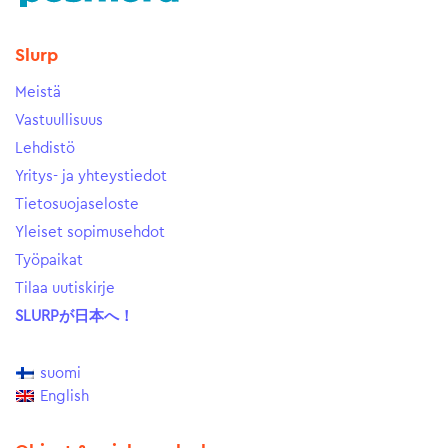
Slurp
Meistä
Vastuullisuus
Lehdistö
Yritys- ja yhteystiedot
Tietosuojaseloste
Yleiset sopimusehdot
Työpaikat
Tilaa uutiskirje
SLURPが日本へ！
suomi
English