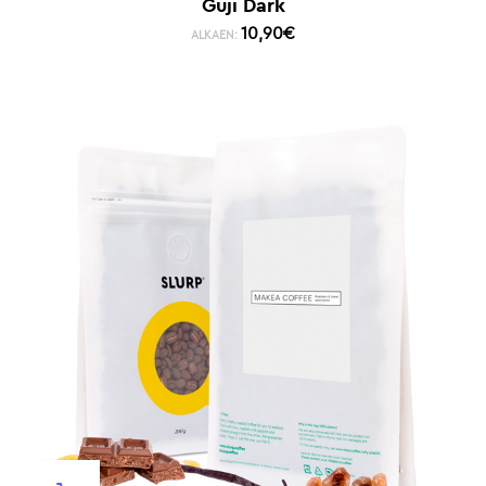
Guji Dark
10,90
€
ALKAEN: