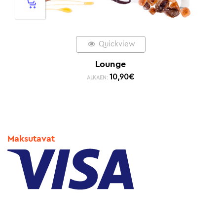
Quickview
Lounge
10,90
€
ALKAEN:
Maksutavat