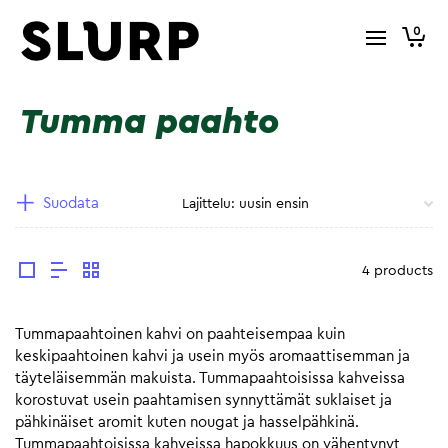
0
Tumma paahto
Suodata
4 products
Tummapaahtoinen kahvi on paahteisempaa kuin
keskipaahtoinen kahvi ja usein myös aromaattisemman ja
täyteläisemmän makuista. Tummapaahtoisissa kahveissa
korostuvat usein paahtamisen synnyttämät suklaiset ja
pähkinäiset aromit kuten nougat ja hasselpähkinä.
Tummapaahtoisissa kahveissa hapokkuus on vähentynyt