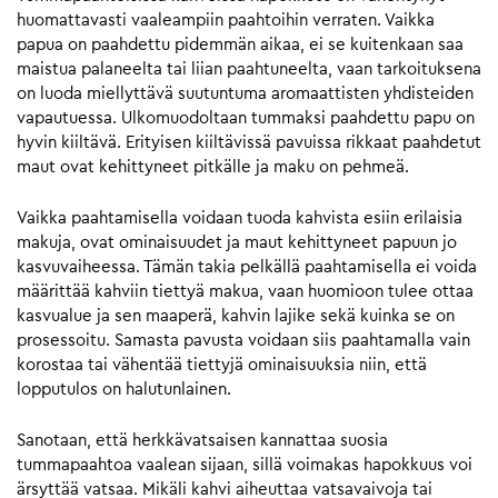
huomattavasti vaaleampiin paahtoihin verraten. Vaikka
papua on paahdettu pidemmän aikaa, ei se kuitenkaan saa
maistua palaneelta tai liian paahtuneelta, vaan tarkoituksena
on luoda miellyttävä suutuntuma aromaattisten yhdisteiden
vapautuessa. Ulkomuodoltaan tummaksi paahdettu papu on
hyvin kiiltävä. Erityisen kiiltävissä pavuissa rikkaat paahdetut
maut ovat kehittyneet pitkälle ja maku on pehmeä.
Vaikka paahtamisella voidaan tuoda kahvista esiin erilaisia
makuja, ovat ominaisuudet ja maut kehittyneet papuun jo
kasvuvaiheessa. Tämän takia pelkällä paahtamisella ei voida
määrittää kahviin tiettyä makua, vaan huomioon tulee ottaa
kasvualue ja sen maaperä, kahvin lajike sekä kuinka se on
prosessoitu. Samasta pavusta voidaan siis paahtamalla vain
korostaa tai vähentää tiettyjä ominaisuuksia niin, että
lopputulos on halutunlainen.
Sanotaan, että herkkävatsaisen kannattaa suosia
tummapaahtoa vaalean sijaan, sillä voimakas hapokkuus voi
ärsyttää vatsaa. Mikäli kahvi aiheuttaa vatsavaivoja tai