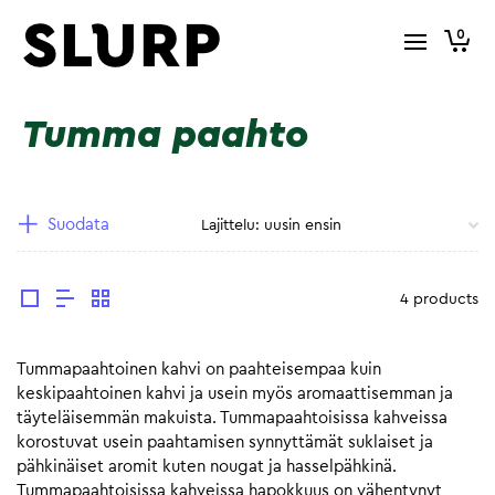
0
Tumma paahto
Suodata
4 products
Tummapaahtoinen kahvi on paahteisempaa kuin
keskipaahtoinen kahvi ja usein myös aromaattisemman ja
täyteläisemmän makuista. Tummapaahtoisissa kahveissa
korostuvat usein paahtamisen synnyttämät suklaiset ja
pähkinäiset aromit kuten nougat ja hasselpähkinä.
Tummapaahtoisissa kahveissa hapokkuus on vähentynyt