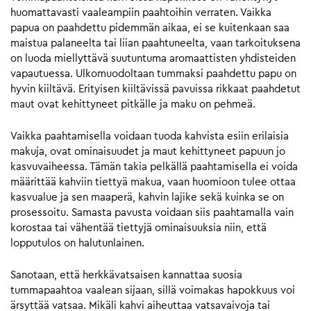
huomattavasti vaaleampiin paahtoihin verraten. Vaikka
papua on paahdettu pidemmän aikaa, ei se kuitenkaan saa
maistua palaneelta tai liian paahtuneelta, vaan tarkoituksena
on luoda miellyttävä suutuntuma aromaattisten yhdisteiden
vapautuessa. Ulkomuodoltaan tummaksi paahdettu papu on
hyvin kiiltävä. Erityisen kiiltävissä pavuissa rikkaat paahdetut
maut ovat kehittyneet pitkälle ja maku on pehmeä.
Vaikka paahtamisella voidaan tuoda kahvista esiin erilaisia
makuja, ovat ominaisuudet ja maut kehittyneet papuun jo
kasvuvaiheessa. Tämän takia pelkällä paahtamisella ei voida
määrittää kahviin tiettyä makua, vaan huomioon tulee ottaa
kasvualue ja sen maaperä, kahvin lajike sekä kuinka se on
prosessoitu. Samasta pavusta voidaan siis paahtamalla vain
korostaa tai vähentää tiettyjä ominaisuuksia niin, että
lopputulos on halutunlainen.
Sanotaan, että herkkävatsaisen kannattaa suosia
tummapaahtoa vaalean sijaan, sillä voimakas hapokkuus voi
ärsyttää vatsaa. Mikäli kahvi aiheuttaa vatsavaivoja tai