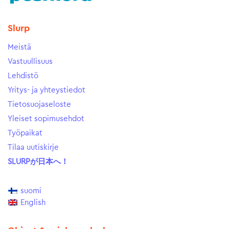
Slurp
Meistä
Vastuullisuus
Lehdistö
Yritys- ja yhteystiedot
Tietosuojaseloste
Yleiset sopimusehdot
Työpaikat
Tilaa uutiskirje
SLURPが日本へ！
suomi
English