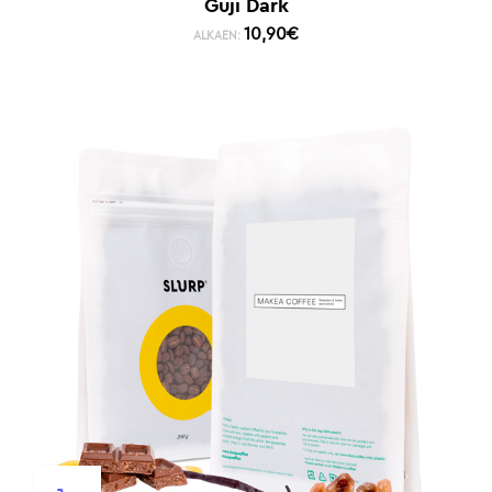
Guji Dark
10,90
€
ALKAEN: