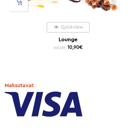
Quickview
Lounge
10,90
€
ALKAEN:
Maksutavat