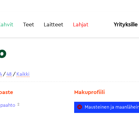
ahvit
Teet
Laitteet
Lahjat
Yrityksille
o
4
/
48
/
Kaikki
oaste
Makuprofiili
2
paahto
Mausteinen ja maanlähei