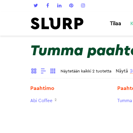
Tilaa
K
Tumma paaht
Näytä
2
Näytetään kaikki 2 tuotetta
Paahtimo
Paaht
2
Abi Coffee
Tumma 