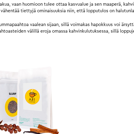
makua, vaan huomioon tulee ottaa kasvualue ja sen maaperä, kahvi
 vähentää tiettyjä ominaisuuksia niin, että lopputulos on halutunl
ummapaahtoa vaalean sijaan, sillä voimakas hapokkuus voi ärsyttää
toasteiden välillä eroja omassa kahvinkulutuksessa, sillä loppujen