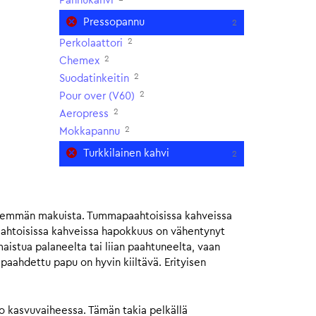
Pannukahvi
Pressopannu
2
2
Perkolaattori
2
Chemex
2
Suodatinkeitin
2
Pour over (V60)
2
Aeropress
2
Mokkapannu
Turkkilainen kahvi
2
isemmän makuista. Tummapaahtoisissa kahveissa
aahtoisissa kahveissa hapokkuus on vähentynyt
istua palaneelta tai liian paahtuneelta, vaan
ahdettu papu on hyvin kiiltävä. Erityisen
jo kasvuvaiheessa. Tämän takia pelkällä