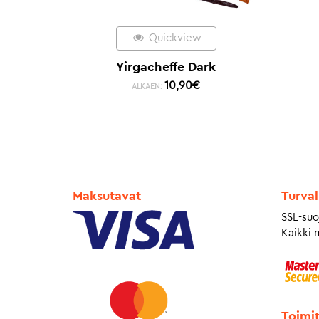
Quickview
Yirgacheffe Dark
10,90
€
ALKAEN:
Maksutavat
Turval
SSL-suo
Kaikki 
Toimi