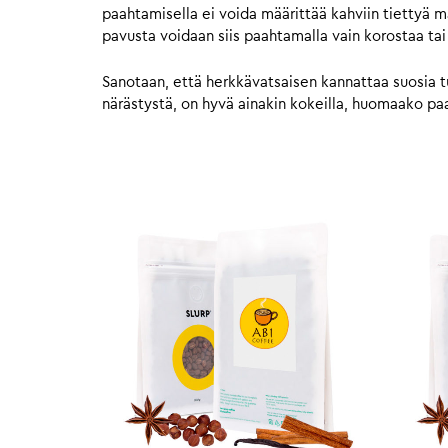
paahtamisella ei voida määrittää kahviin tiettyä 
pavusta voidaan siis paahtamalla vain korostaa tai
Sanotaan, että herkkävatsaisen kannattaa suosia t
närästystä, on hyvä ainakin kokeilla, huomaako paah