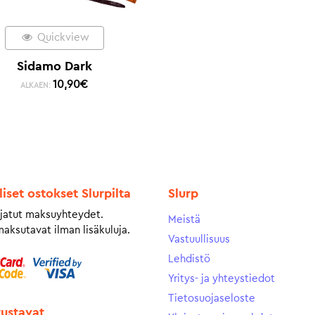
Quickview
Sidamo Dark
10,90
€
ALKAEN:
liset ostokset Slurpilta
Slurp
jatut maksuyhteydet.
Meistä
maksutavat ilman lisäkuluja.
Vastuullisuus
Lehdistö
Yritys- ja yhteystiedot
Tietosuojaseloste
tustavat