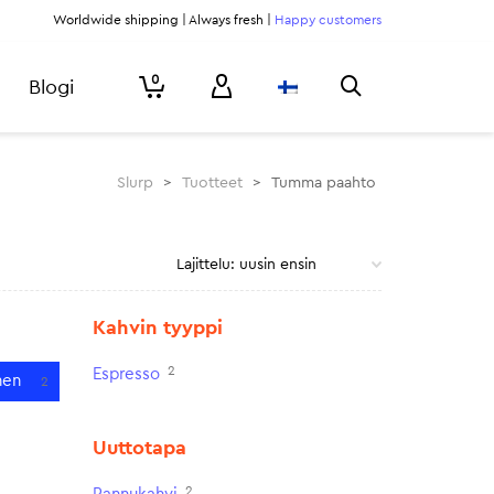
Worldwide shipping | Always fresh |
Happy customers
0
Blogi
Slurp
>
Tuotteet
>
Tumma paahto
Kahvin tyyppi
2
Espresso
nen
2
Uuttotapa
2