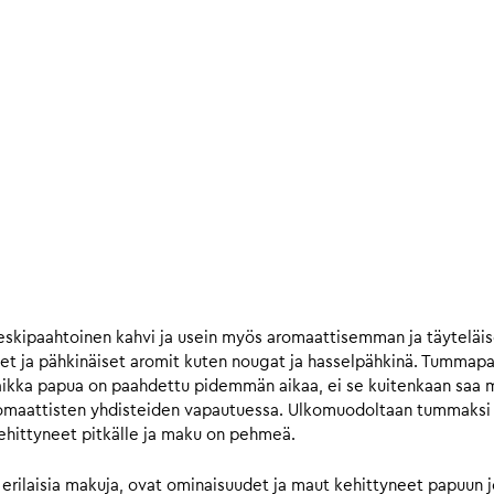
skipaahtoinen kahvi ja usein myös aromaattisemman ja täytelä
et ja pähkinäiset aromit kuten nougat ja hasselpähkinä. Tummap
ikka papua on paahdettu pidemmän aikaa, ei se kuitenkaan saa ma
omaattisten yhdisteiden vapautuessa. Ulkomuodoltaan tummaksi pa
kehittyneet pitkälle ja maku on pehmeä.
 erilaisia makuja, ovat ominaisuudet ja maut kehittyneet papuun 