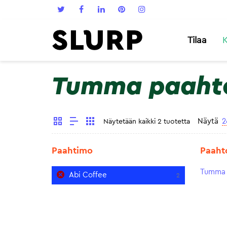
Tilaa
K
Tumma paaht
Näytä
2
Näytetään kaikki 2 tuotetta
Paahtimo
Paaht
Tumma 
Abi Coffee
2