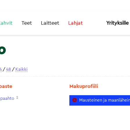
ahvit
Teet
Laitteet
Lahjat
Yrityksille
o
4
/
48
/
Kaikki
oaste
Makuprofiili
2
paahto
Mausteinen ja maanlähei