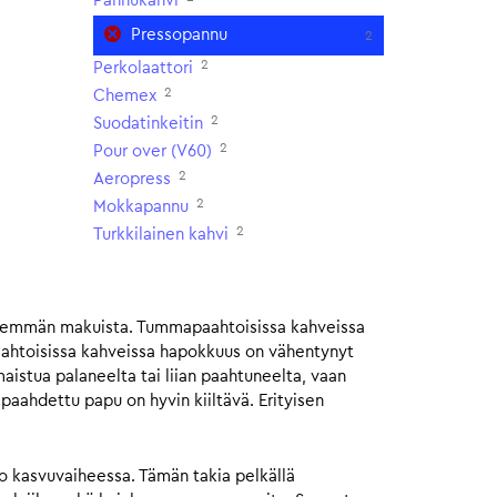
Pannukahvi
Pressopannu
2
2
Perkolaattori
2
Chemex
2
Suodatinkeitin
2
Pour over (V60)
2
Aeropress
2
Mokkapannu
2
Turkkilainen kahvi
isemmän makuista. Tummapaahtoisissa kahveissa
aahtoisissa kahveissa hapokkuus on vähentynyt
istua palaneelta tai liian paahtuneelta, vaan
ahdettu papu on hyvin kiiltävä. Erityisen
jo kasvuvaiheessa. Tämän takia pelkällä