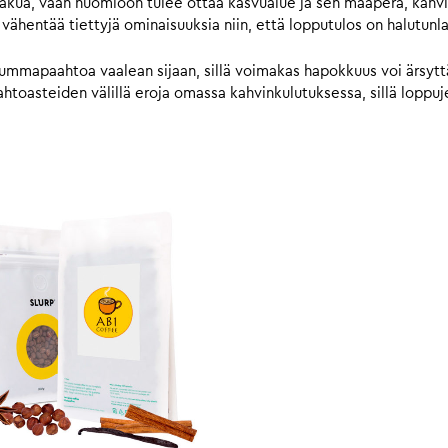
makua, vaan huomioon tulee ottaa kasvualue ja sen maaperä, kahvi
 vähentää tiettyjä ominaisuuksia niin, että lopputulos on halutunl
ummapaahtoa vaalean sijaan, sillä voimakas hapokkuus voi ärsyttää
toasteiden välillä eroja omassa kahvinkulutuksessa, sillä loppujen