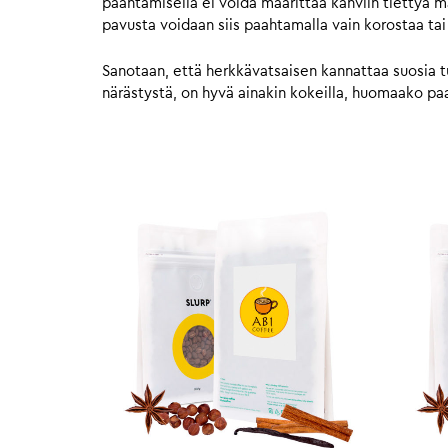
paahtamisella ei voida määrittää kahviin tiettyä 
pavusta voidaan siis paahtamalla vain korostaa tai
Sanotaan, että herkkävatsaisen kannattaa suosia t
närästystä, on hyvä ainakin kokeilla, huomaako paah