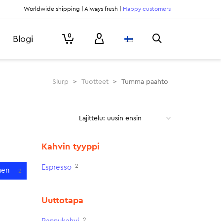
Worldwide shipping | Always fresh |
Happy customers
0
Blogi
Slurp
>
Tuotteet
>
Tumma paahto
Kahvin tyyppi
2
Espresso
nen
2
Uuttotapa
2