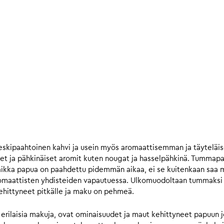
skipaahtoinen kahvi ja usein myös aromaattisemman ja täytelä
et ja pähkinäiset aromit kuten nougat ja hasselpähkinä. Tummap
ikka papua on paahdettu pidemmän aikaa, ei se kuitenkaan saa ma
omaattisten yhdisteiden vapautuessa. Ulkomuodoltaan tummaksi pa
kehittyneet pitkälle ja maku on pehmeä.
 erilaisia makuja, ovat ominaisuudet ja maut kehittyneet papuun 