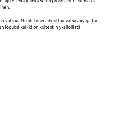
n lajike sekä kuinka se on prosessoitu. Samasta
ainen.
 vatsaa. Mikäli kahvi aiheuttaa vatsavaivoja tai
 lopuksi kaikki on kuitenkin yksilöllistä.