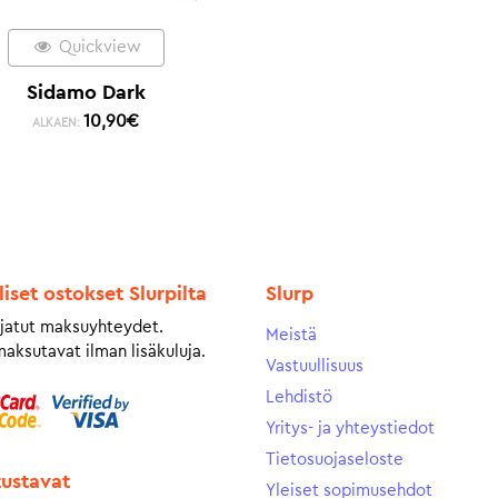
Quickview
Sidamo Dark
10,90
€
ALKAEN:
liset ostokset Slurpilta
Slurp
jatut maksuyhteydet.
Meistä
maksutavat ilman lisäkuluja.
Vastuullisuus
Lehdistö
Yritys- ja yhteystiedot
Tietosuojaseloste
tustavat
Yleiset sopimusehdot