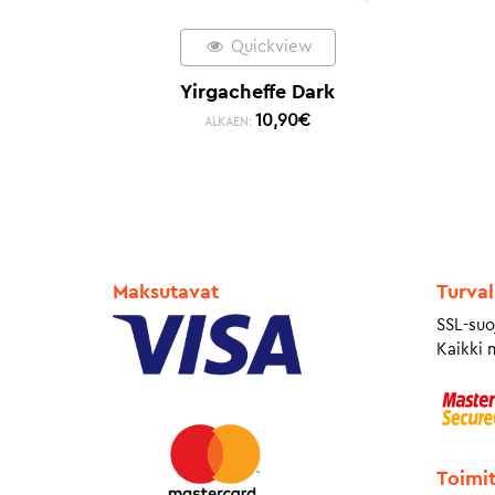
Quickview
Yirgacheffe Dark
10,90
€
ALKAEN:
Maksutavat
Turval
SSL-suo
Kaikki 
Toimi