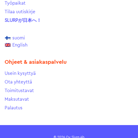
Työpaikat
Tilaa uutiskirje
SLURPが日本へ！
suomi
English
Ohjeet & asiakaspalvelu
Usein kysyttyä
Ota yhteyttä
Toimitustavat
Maksutavat
Palautus
© 2026 Oy Slurp Ab