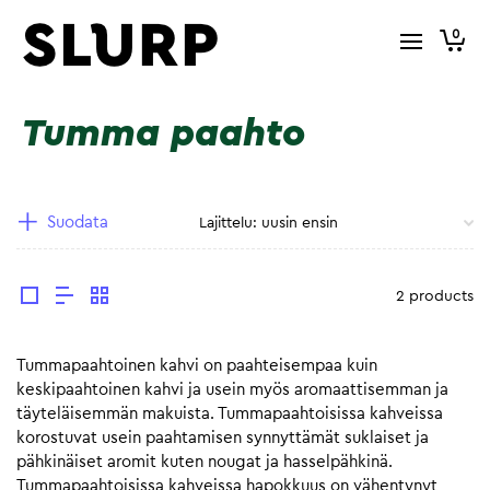
0
Tumma paahto
Suodata
2 products
Tummapaahtoinen kahvi on paahteisempaa kuin
keskipaahtoinen kahvi ja usein myös aromaattisemman ja
täyteläisemmän makuista. Tummapaahtoisissa kahveissa
korostuvat usein paahtamisen synnyttämät suklaiset ja
pähkinäiset aromit kuten nougat ja hasselpähkinä.
Tummapaahtoisissa kahveissa hapokkuus on vähentynyt