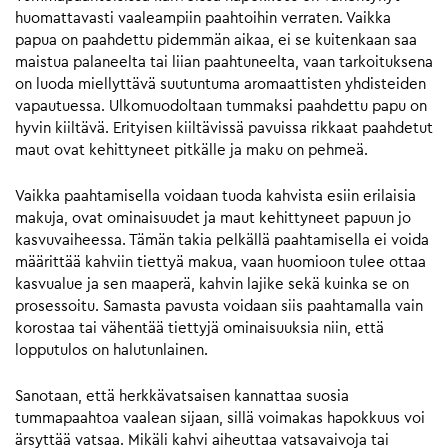
huomattavasti vaaleampiin paahtoihin verraten. Vaikka
papua on paahdettu pidemmän aikaa, ei se kuitenkaan saa
maistua palaneelta tai liian paahtuneelta, vaan tarkoituksena
on luoda miellyttävä suutuntuma aromaattisten yhdisteiden
vapautuessa. Ulkomuodoltaan tummaksi paahdettu papu on
hyvin kiiltävä. Erityisen kiiltävissä pavuissa rikkaat paahdetut
maut ovat kehittyneet pitkälle ja maku on pehmeä.
Vaikka paahtamisella voidaan tuoda kahvista esiin erilaisia
makuja, ovat ominaisuudet ja maut kehittyneet papuun jo
kasvuvaiheessa. Tämän takia pelkällä paahtamisella ei voida
määrittää kahviin tiettyä makua, vaan huomioon tulee ottaa
kasvualue ja sen maaperä, kahvin lajike sekä kuinka se on
prosessoitu. Samasta pavusta voidaan siis paahtamalla vain
korostaa tai vähentää tiettyjä ominaisuuksia niin, että
lopputulos on halutunlainen.
Sanotaan, että herkkävatsaisen kannattaa suosia
tummapaahtoa vaalean sijaan, sillä voimakas hapokkuus voi
ärsyttää vatsaa. Mikäli kahvi aiheuttaa vatsavaivoja tai