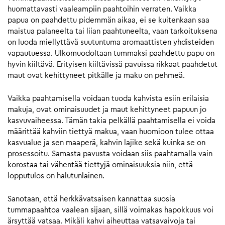
huomattavasti vaaleampiin paahtoihin verraten. Vaikka
papua on paahdettu pidemmän aikaa, ei se kuitenkaan saa
maistua palaneelta tai liian paahtuneelta, vaan tarkoituksena
on luoda miellyttävä suutuntuma aromaattisten yhdisteiden
vapautuessa. Ulkomuodoltaan tummaksi paahdettu papu on
hyvin kiiltävä. Erityisen kiiltävissä pavuissa rikkaat paahdetut
maut ovat kehittyneet pitkälle ja maku on pehmeä.
Vaikka paahtamisella voidaan tuoda kahvista esiin erilaisia
makuja, ovat ominaisuudet ja maut kehittyneet papuun jo
kasvuvaiheessa. Tämän takia pelkällä paahtamisella ei voida
määrittää kahviin tiettyä makua, vaan huomioon tulee ottaa
kasvualue ja sen maaperä, kahvin lajike sekä kuinka se on
prosessoitu. Samasta pavusta voidaan siis paahtamalla vain
korostaa tai vähentää tiettyjä ominaisuuksia niin, että
lopputulos on halutunlainen.
Sanotaan, että herkkävatsaisen kannattaa suosia
tummapaahtoa vaalean sijaan, sillä voimakas hapokkuus voi
ärsyttää vatsaa. Mikäli kahvi aiheuttaa vatsavaivoja tai