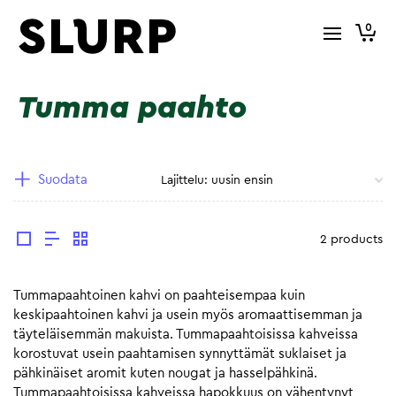
0
Tumma paahto
Suodata
2 products
Tummapaahtoinen kahvi on paahteisempaa kuin
keskipaahtoinen kahvi ja usein myös aromaattisemman ja
täyteläisemmän makuista. Tummapaahtoisissa kahveissa
korostuvat usein paahtamisen synnyttämät suklaiset ja
pähkinäiset aromit kuten nougat ja hasselpähkinä.
Tummapaahtoisissa kahveissa hapokkuus on vähentynyt