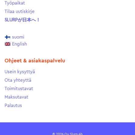
Työpaikat
Tilaa uutiskirje
SLURPが日本へ！
suomi
English
Ohjeet & asiakaspalvelu
Usein kysyttyä
Ota yhteyttä
Toimitustavat
Maksutavat
Palautus
© 2026 Oy Slurp Ab