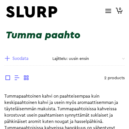
0
Tumma paahto
Suodata
2 products
Tummapaahtoinen kahvi on paahteisempaa kuin
keskipaahtoinen kahvi ja usein myös aromaattisemman ja
täyteläisemmän makuista. Tummapaahtoisissa kahveissa
korostuvat usein paahtamisen synnyttämät suklaiset ja
pähkinäiset aromit kuten nougat ja hasselpähkinä.
Tummapaahtoisissa kahveissa hapokkuus on vähentynyt