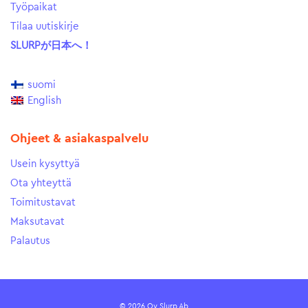
Työpaikat
Tilaa uutiskirje
SLURPが日本へ！
suomi
English
Ohjeet & asiakaspalvelu
Usein kysyttyä
Ota yhteyttä
Toimitustavat
Maksutavat
Palautus
© 2026 Oy Slurp Ab