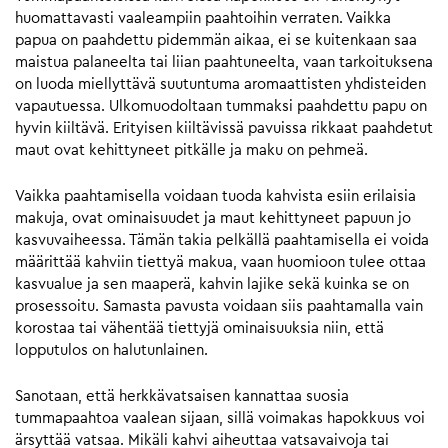
huomattavasti vaaleampiin paahtoihin verraten. Vaikka
papua on paahdettu pidemmän aikaa, ei se kuitenkaan saa
maistua palaneelta tai liian paahtuneelta, vaan tarkoituksena
on luoda miellyttävä suutuntuma aromaattisten yhdisteiden
vapautuessa. Ulkomuodoltaan tummaksi paahdettu papu on
hyvin kiiltävä. Erityisen kiiltävissä pavuissa rikkaat paahdetut
maut ovat kehittyneet pitkälle ja maku on pehmeä.
Vaikka paahtamisella voidaan tuoda kahvista esiin erilaisia
makuja, ovat ominaisuudet ja maut kehittyneet papuun jo
kasvuvaiheessa. Tämän takia pelkällä paahtamisella ei voida
määrittää kahviin tiettyä makua, vaan huomioon tulee ottaa
kasvualue ja sen maaperä, kahvin lajike sekä kuinka se on
prosessoitu. Samasta pavusta voidaan siis paahtamalla vain
korostaa tai vähentää tiettyjä ominaisuuksia niin, että
lopputulos on halutunlainen.
Sanotaan, että herkkävatsaisen kannattaa suosia
tummapaahtoa vaalean sijaan, sillä voimakas hapokkuus voi
ärsyttää vatsaa. Mikäli kahvi aiheuttaa vatsavaivoja tai