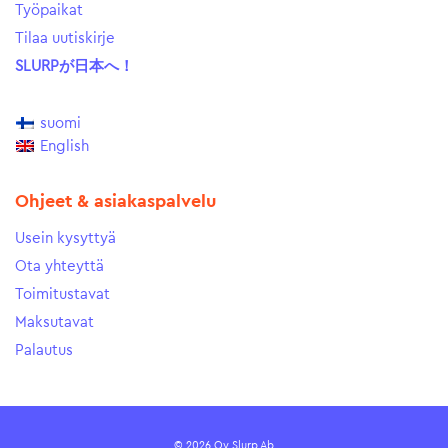
Työpaikat
Tilaa uutiskirje
SLURPが日本へ！
suomi
English
Ohjeet & asiakaspalvelu
Usein kysyttyä
Ota yhteyttä
Toimitustavat
Maksutavat
Palautus
© 2026 Oy Slurp Ab