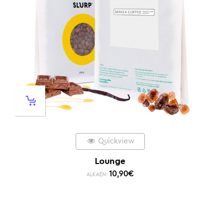
Quickview
Lounge
10,90
€
ALKAEN: