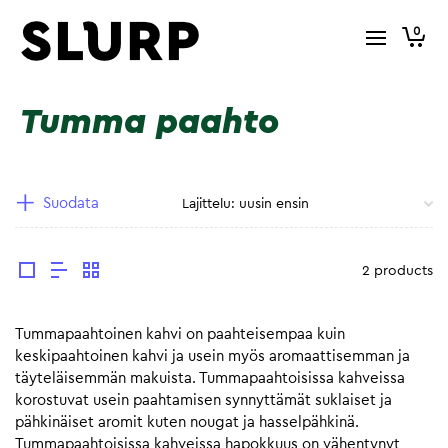
0
Tumma paahto
Suodata
2 products
Tummapaahtoinen kahvi on paahteisempaa kuin
keskipaahtoinen kahvi ja usein myös aromaattisemman ja
täyteläisemmän makuista. Tummapaahtoisissa kahveissa
korostuvat usein paahtamisen synnyttämät suklaiset ja
pähkinäiset aromit kuten nougat ja hasselpähkinä.
Tummapaahtoisissa kahveissa hapokkuus on vähentynyt