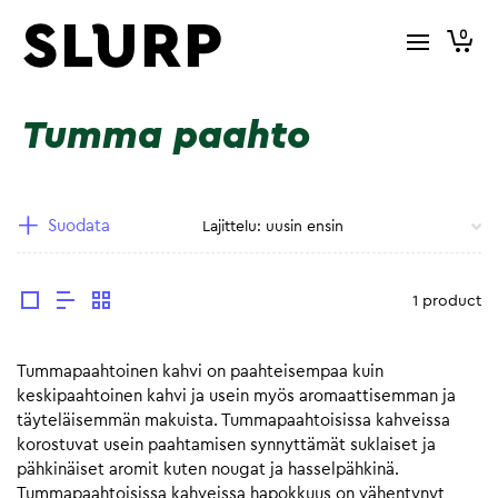
0
Tumma paahto
Suodata
1 product
Tummapaahtoinen kahvi on paahteisempaa kuin
keskipaahtoinen kahvi ja usein myös aromaattisemman ja
täyteläisemmän makuista. Tummapaahtoisissa kahveissa
korostuvat usein paahtamisen synnyttämät suklaiset ja
pähkinäiset aromit kuten nougat ja hasselpähkinä.
Tummapaahtoisissa kahveissa hapokkuus on vähentynyt