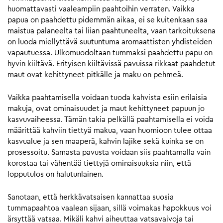
huomattavasti vaaleampiin paahtoihin verraten. Vaikka
papua on paahdettu pidemmän aikaa, ei se kuitenkaan saa
maistua palaneelta tai liian paahtuneelta, vaan tarkoituksena
on luoda miellyttävä suutuntuma aromaattisten yhdisteiden
vapautuessa. Ulkomuodoltaan tummaksi paahdettu papu on
hyvin kiiltävä. Erityisen kiiltävissä pavuissa rikkaat paahdetut
maut ovat kehittyneet pitkälle ja maku on pehmeä.
Vaikka paahtamisella voidaan tuoda kahvista esiin erilaisia
makuja, ovat ominaisuudet ja maut kehittyneet papuun jo
kasvuvaiheessa. Tämän takia pelkällä paahtamisella ei voida
määrittää kahviin tiettyä makua, vaan huomioon tulee ottaa
kasvualue ja sen maaperä, kahvin lajike sekä kuinka se on
prosessoitu. Samasta pavusta voidaan siis paahtamalla vain
korostaa tai vähentää tiettyjä ominaisuuksia niin, että
lopputulos on halutunlainen.
Sanotaan, että herkkävatsaisen kannattaa suosia
tummapaahtoa vaalean sijaan, sillä voimakas hapokkuus voi
ärsyttää vatsaa. Mikäli kahvi aiheuttaa vatsavaivoja tai