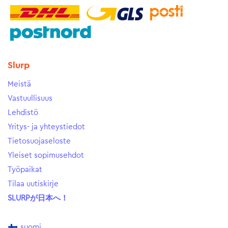
Slurp
Meistä
Vastuullisuus
Lehdistö
Yritys- ja yhteystiedot
Tietosuojaseloste
Yleiset sopimusehdot
Työpaikat
Tilaa uutiskirje
SLURPが日本へ！
suomi