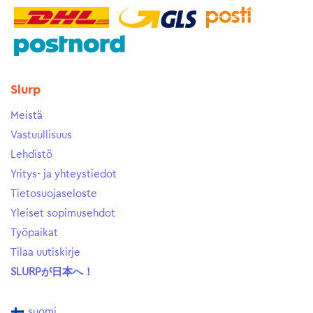
Slurp
Meistä
Vastuullisuus
Lehdistö
Yritys- ja yhteystiedot
Tietosuojaseloste
Yleiset sopimusehdot
Työpaikat
Tilaa uutiskirje
SLURPが日本へ！
suomi