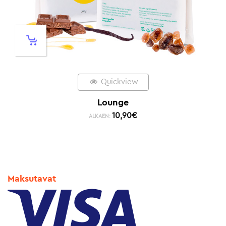
Quickview
Lounge
10,90
€
ALKAEN:
Maksutavat