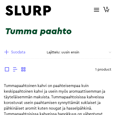
0
Tumma paahto
Suodata
1 product
Tummapaahtoinen kahvi on paahteisempaa kuin
keskipaahtoinen kahvi ja usein myös aromaattisemman ja
täyteläisemmän makuista. Tummapaahtoisissa kahveissa
korostuvat usein paahtamisen synnyttämät suklaiset ja
pähkinäiset aromit kuten nougat ja hasselpähkinä.
Tummapaahtoisissa kahveissa hapokkuus on vähentynyt