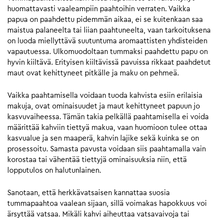
huomattavasti vaaleampiin paahtoihin verraten. Vaikka
papua on paahdettu pidemmän aikaa, ei se kuitenkaan saa
maistua palaneelta tai liian paahtuneelta, vaan tarkoituksena
on luoda miellyttävä suutuntuma aromaattisten yhdisteiden
vapautuessa. Ulkomuodoltaan tummaksi paahdettu papu on
hyvin kiiltävä. Erityisen kiiltävissä pavuissa rikkaat paahdetut
maut ovat kehittyneet pitkälle ja maku on pehmeä.
Vaikka paahtamisella voidaan tuoda kahvista esiin erilaisia
makuja, ovat ominaisuudet ja maut kehittyneet papuun jo
kasvuvaiheessa. Tämän takia pelkällä paahtamisella ei voida
määrittää kahviin tiettyä makua, vaan huomioon tulee ottaa
kasvualue ja sen maaperä, kahvin lajike sekä kuinka se on
prosessoitu. Samasta pavusta voidaan siis paahtamalla vain
korostaa tai vähentää tiettyjä ominaisuuksia niin, että
lopputulos on halutunlainen.
Sanotaan, että herkkävatsaisen kannattaa suosia
tummapaahtoa vaalean sijaan, sillä voimakas hapokkuus voi
ärsyttää vatsaa. Mikäli kahvi aiheuttaa vatsavaivoja tai