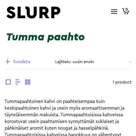
0
Tumma paahto
Suodata
1 product
Tummapaahtoinen kahvi on paahteisempaa kuin
keskipaahtoinen kahvi ja usein myös aromaattisemman ja
täyteläisemmän makuista. Tummapaahtoisissa kahveissa
korostuvat usein paahtamisen synnyttämät suklaiset ja
pähkinäiset aromit kuten nougat ja hasselpähkinä.
Tummapaahtoisissa kahveissa hapokkuus on vähentynyt