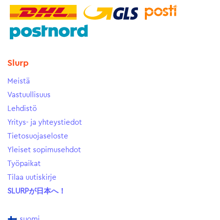
Slurp
Meistä
Vastuullisuus
Lehdistö
Yritys- ja yhteystiedot
Tietosuojaseloste
Yleiset sopimusehdot
Työpaikat
Tilaa uutiskirje
SLURPが日本へ！
suomi