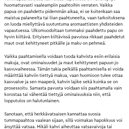
huomattavasti vaaleampiin paahtoihin verraten. Vaikka
papua on paahdettu pidemmän aikaa, ei se kuitenkaan saa
maistua palaneelta tai liian paahtuneelta, vaan tarkoituksena
on luoda miellyttävä suutuntuma aromaattisten yhdisteiden
vapautuessa. Ulkomuodoltaan tummaksi paahdettu papu on
hyvin kiiltävä. Erityisen kiiltävissä pavuissa rikkaat paahdetut
maut ovat kehittyneet pitkälle ja maku on pehmeä.
Vaikka paahtamisella voidaan tuoda kahvista esiin erilaisia
makuja, ovat ominaisuudet ja maut kehittyneet papuun jo
kasvuvaiheessa. Tämän takia pelkällä paahtamisella ei voida
määrittää kahviin tiettyä makua, vaan huomioon tulee ottaa
kasvualue ja sen maaperä, kahvin lajike sekä kuinka se on
prosessoitu. Samasta pavusta voidaan siis paahtamalla vain
korostaa tai vähentää tiettyjä ominaisuuksia niin, että
lopputulos on halutunlainen.
Sanotaan, että herkkävatsaisen kannattaa suosia
tummapaahtoa vaalean sijaan, sillä voimakas hapokkuus voi
ärsyttää vatsaa. Mikäli kahvi aiheuttaa vatsavaivoja tai