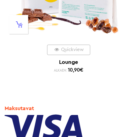
Quickview
Lounge
10,90
€
ALKAEN:
Maksutavat