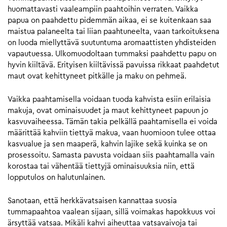
huomattavasti vaaleampiin paahtoihin verraten. Vaikka
papua on paahdettu pidemmän aikaa, ei se kuitenkaan saa
maistua palaneelta tai liian paahtuneelta, vaan tarkoituksena
on luoda miellyttävä suutuntuma aromaattisten yhdisteiden
vapautuessa. Ulkomuodoltaan tummaksi paahdettu papu on
hyvin kiiltävä. Erityisen kiiltävissä pavuissa rikkaat paahdetut
maut ovat kehittyneet pitkälle ja maku on pehmeä.
Vaikka paahtamisella voidaan tuoda kahvista esiin erilaisia
makuja, ovat ominaisuudet ja maut kehittyneet papuun jo
kasvuvaiheessa. Tämän takia pelkällä paahtamisella ei voida
määrittää kahviin tiettyä makua, vaan huomioon tulee ottaa
kasvualue ja sen maaperä, kahvin lajike sekä kuinka se on
prosessoitu. Samasta pavusta voidaan siis paahtamalla vain
korostaa tai vähentää tiettyjä ominaisuuksia niin, että
lopputulos on halutunlainen.
Sanotaan, että herkkävatsaisen kannattaa suosia
tummapaahtoa vaalean sijaan, sillä voimakas hapokkuus voi
ärsyttää vatsaa. Mikäli kahvi aiheuttaa vatsavaivoja tai