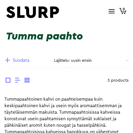
0
Tumma paahto
Suodata
3 products
Tummapaahtoinen kahvi on paahteisempaa kuin
keskipaahtoinen kahvi ja usein myös aromaattisemman ja
täyteläisemmän makuista. Tummapaahtoisissa kahveissa
korostuvat usein paahtamisen synnyttämät suklaiset ja
pähkinäiset aromit kuten nougat ja hasselpähkinä.
Tummapaahtoisissa kahveissa hapokkuus on vähentynyt