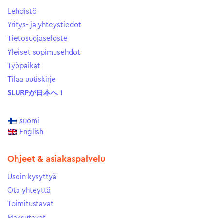
Lehdistö
Yritys- ja yhteystiedot
Tietosuojaseloste
Yleiset sopimusehdot
Työpaikat
Tilaa uutiskirje
SLURPが日本へ！
suomi
English
Ohjeet & asiakaspalvelu
Usein kysyttyä
Ota yhteyttä
Toimitustavat
Maksutavat