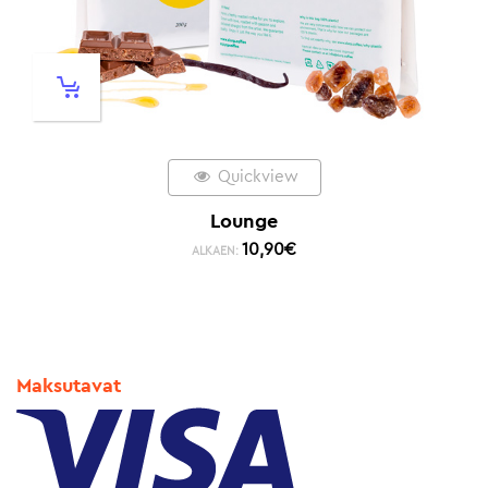
Quickview
Lounge
10,90
€
ALKAEN:
Maksutavat