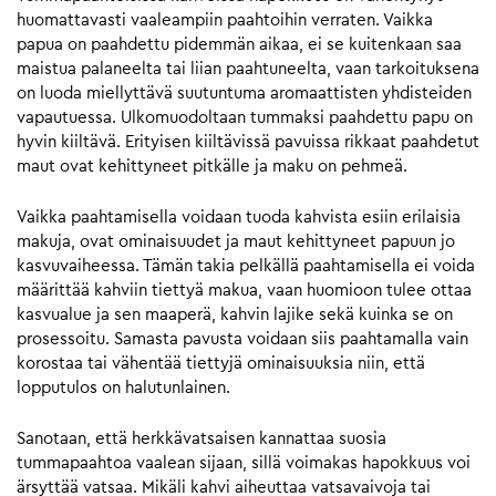
huomattavasti vaaleampiin paahtoihin verraten. Vaikka
papua on paahdettu pidemmän aikaa, ei se kuitenkaan saa
maistua palaneelta tai liian paahtuneelta, vaan tarkoituksena
on luoda miellyttävä suutuntuma aromaattisten yhdisteiden
vapautuessa. Ulkomuodoltaan tummaksi paahdettu papu on
hyvin kiiltävä. Erityisen kiiltävissä pavuissa rikkaat paahdetut
maut ovat kehittyneet pitkälle ja maku on pehmeä.
Vaikka paahtamisella voidaan tuoda kahvista esiin erilaisia
makuja, ovat ominaisuudet ja maut kehittyneet papuun jo
kasvuvaiheessa. Tämän takia pelkällä paahtamisella ei voida
määrittää kahviin tiettyä makua, vaan huomioon tulee ottaa
kasvualue ja sen maaperä, kahvin lajike sekä kuinka se on
prosessoitu. Samasta pavusta voidaan siis paahtamalla vain
korostaa tai vähentää tiettyjä ominaisuuksia niin, että
lopputulos on halutunlainen.
Sanotaan, että herkkävatsaisen kannattaa suosia
tummapaahtoa vaalean sijaan, sillä voimakas hapokkuus voi
ärsyttää vatsaa. Mikäli kahvi aiheuttaa vatsavaivoja tai