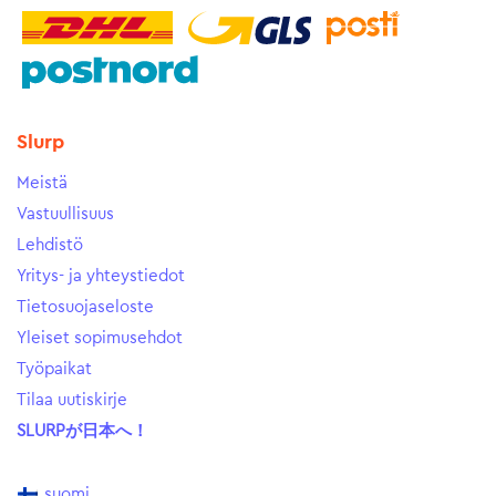
Slurp
Meistä
Vastuullisuus
Lehdistö
Yritys- ja yhteystiedot
Tietosuojaseloste
Yleiset sopimusehdot
Työpaikat
Tilaa uutiskirje
SLURPが日本へ！
suomi