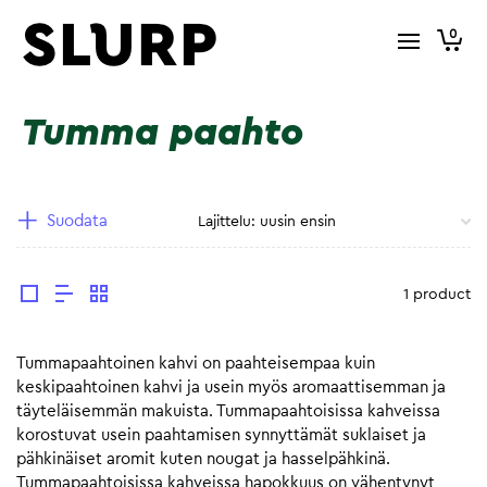
0
Tumma paahto
Suodata
1 product
Tummapaahtoinen kahvi on paahteisempaa kuin
keskipaahtoinen kahvi ja usein myös aromaattisemman ja
täyteläisemmän makuista. Tummapaahtoisissa kahveissa
korostuvat usein paahtamisen synnyttämät suklaiset ja
pähkinäiset aromit kuten nougat ja hasselpähkinä.
Tummapaahtoisissa kahveissa hapokkuus on vähentynyt