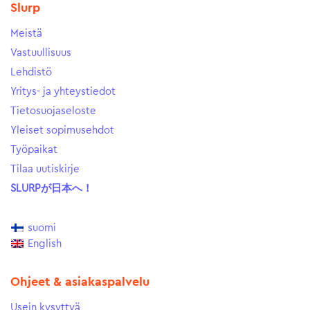
Slurp
Meistä
Vastuullisuus
Lehdistö
Yritys- ja yhteystiedot
Tietosuojaseloste
Yleiset sopimusehdot
Työpaikat
Tilaa uutiskirje
SLURPが日本へ！
suomi
English
Ohjeet & asiakaspalvelu
Usein kysyttyä