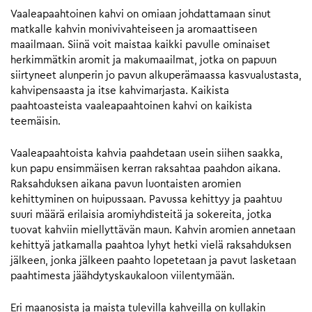
Vaaleapaahtoinen kahvi on omiaan johdattamaan sinut
matkalle kahvin monivivahteiseen ja aromaattiseen
maailmaan. Siinä voit maistaa kaikki pavulle ominaiset
herkimmätkin aromit ja makumaailmat, jotka on papuun
siirtyneet alunperin jo pavun alkuperämaassa kasvualustasta,
kahvipensaasta ja itse kahvimarjasta. Kaikista
paahtoasteista vaaleapaahtoinen kahvi on kaikista
teemäisin.
Vaaleapaahtoista kahvia paahdetaan usein siihen saakka,
kun papu ensimmäisen kerran raksahtaa paahdon aikana.
Raksahduksen aikana pavun luontaisten aromien
kehittyminen on huipussaan. Pavussa kehittyy ja paahtuu
suuri määrä erilaisia aromiyhdisteitä ja sokereita, jotka
tuovat kahviin miellyttävän maun. Kahvin aromien annetaan
kehittyä jatkamalla paahtoa lyhyt hetki vielä raksahduksen
jälkeen, jonka jälkeen paahto lopetetaan ja pavut lasketaan
paahtimesta jäähdytyskaukaloon viilentymään.
Eri maanosista ja maista tulevilla kahveilla on kullakin