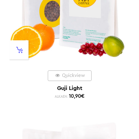
Quickview
Guji Light
10,90
€
ALKAEN: