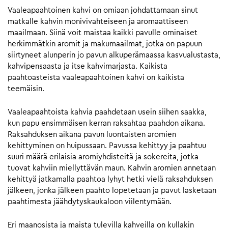
Vaaleapaahtoinen kahvi on omiaan johdattamaan sinut
matkalle kahvin monivivahteiseen ja aromaattiseen
maailmaan. Siinä voit maistaa kaikki pavulle ominaiset
herkimmätkin aromit ja makumaailmat, jotka on papuun
siirtyneet alunperin jo pavun alkuperämaassa kasvualustasta,
kahvipensaasta ja itse kahvimarjasta. Kaikista
paahtoasteista vaaleapaahtoinen kahvi on kaikista
teemäisin.
Vaaleapaahtoista kahvia paahdetaan usein siihen saakka,
kun papu ensimmäisen kerran raksahtaa paahdon aikana.
Raksahduksen aikana pavun luontaisten aromien
kehittyminen on huipussaan. Pavussa kehittyy ja paahtuu
suuri määrä erilaisia aromiyhdisteitä ja sokereita, jotka
tuovat kahviin miellyttävän maun. Kahvin aromien annetaan
kehittyä jatkamalla paahtoa lyhyt hetki vielä raksahduksen
jälkeen, jonka jälkeen paahto lopetetaan ja pavut lasketaan
paahtimesta jäähdytyskaukaloon viilentymään.
Eri maanosista ja maista tulevilla kahveilla on kullakin