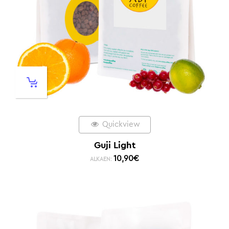
Quickview
Guji Light
10,90
€
ALKAEN: