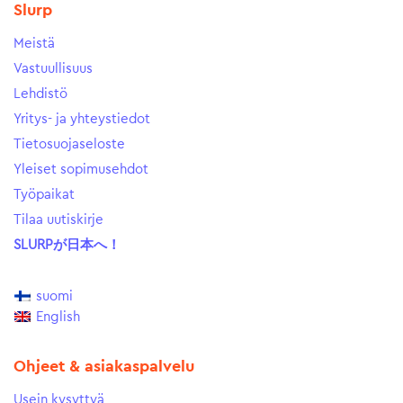
Slurp
Meistä
Vastuullisuus
Lehdistö
Yritys- ja yhteystiedot
Tietosuojaseloste
Yleiset sopimusehdot
Työpaikat
Tilaa uutiskirje
SLURPが日本へ！
suomi
English
Ohjeet & asiakaspalvelu
Usein kysyttyä