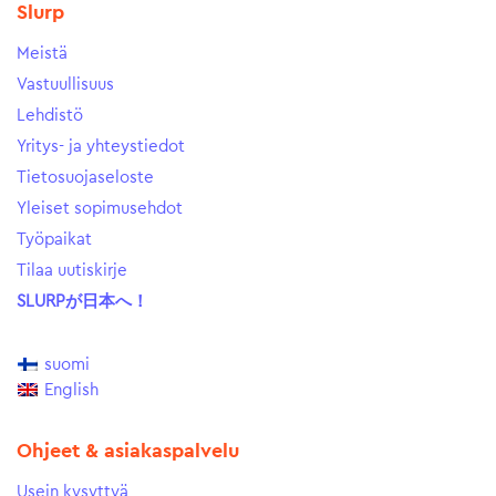
Slurp
Meistä
Vastuullisuus
Lehdistö
Yritys- ja yhteystiedot
Tietosuojaseloste
Yleiset sopimusehdot
Työpaikat
Tilaa uutiskirje
SLURPが日本へ！
suomi
English
Ohjeet & asiakaspalvelu
Usein kysyttyä