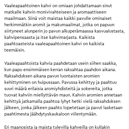
Vaaleapaahtoinen kahvi on omiaan johdattamaan sinut
matkalle kahvin monivivahteiseen ja aromaattiseen
maailmaan. Siinä voit maistaa kaikki pavulle ominaiset
herkimmätkin aromit ja makumaailmat, jotka on papuun
siirtyneet alunperin jo pavun alkuperämaassa kasvualustasta,
kahvipensaasta ja itse kahvimarjasta. Kaikista
paahtoasteista vaaleapaahtoinen kahvi on kaikista
teemäisin.
Vaaleapaahtoista kahvia paahdetaan usein siihen saakka,
kun papu ensimmäisen kerran raksahtaa paahdon aikana.
Raksahduksen aikana pavun luontaisten aromien
kehittyminen on huipussaan. Pavussa kehittyy ja paahtuu
suuri määrä erilaisia aromiyhdisteitä ja sokereita, jotka
tuovat kahviin miellyttävän maun. Kahvin aromien annetaan
kehittyä jatkamalla paahtoa lyhyt hetki vielä raksahduksen
jälkeen, jonka jälkeen paahto lopetetaan ja pavut lasketaan
paahtimesta jäähdytyskaukaloon viilentymään.
Eri maanosista ja maista tulevilla kahveilla on kullakin