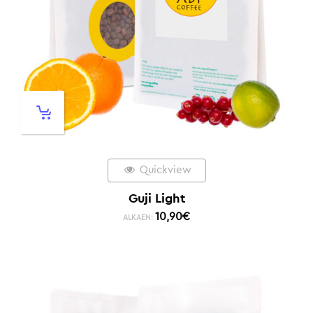
Quickview
Guji Light
10,90
€
ALKAEN: