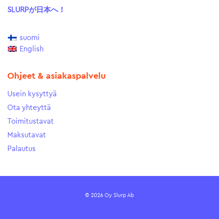
SLURPが日本へ！
suomi
English
Ohjeet & asiakaspalvelu
Usein kysyttyä
Ota yhteyttä
Toimitustavat
Maksutavat
Palautus
© 2026 Oy Slurp Ab