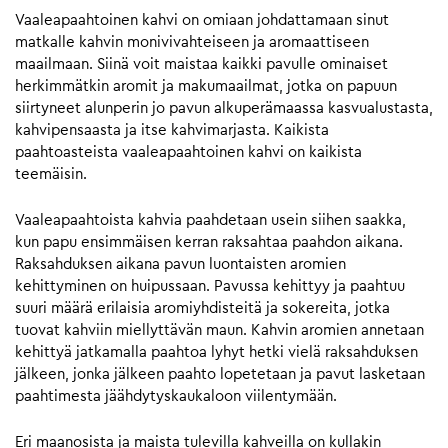
Vaaleapaahtoinen kahvi on omiaan johdattamaan sinut
matkalle kahvin monivivahteiseen ja aromaattiseen
maailmaan. Siinä voit maistaa kaikki pavulle ominaiset
herkimmätkin aromit ja makumaailmat, jotka on papuun
siirtyneet alunperin jo pavun alkuperämaassa kasvualustasta,
kahvipensaasta ja itse kahvimarjasta. Kaikista
paahtoasteista vaaleapaahtoinen kahvi on kaikista
teemäisin.
Vaaleapaahtoista kahvia paahdetaan usein siihen saakka,
kun papu ensimmäisen kerran raksahtaa paahdon aikana.
Raksahduksen aikana pavun luontaisten aromien
kehittyminen on huipussaan. Pavussa kehittyy ja paahtuu
suuri määrä erilaisia aromiyhdisteitä ja sokereita, jotka
tuovat kahviin miellyttävän maun. Kahvin aromien annetaan
kehittyä jatkamalla paahtoa lyhyt hetki vielä raksahduksen
jälkeen, jonka jälkeen paahto lopetetaan ja pavut lasketaan
paahtimesta jäähdytyskaukaloon viilentymään.
Eri maanosista ja maista tulevilla kahveilla on kullakin