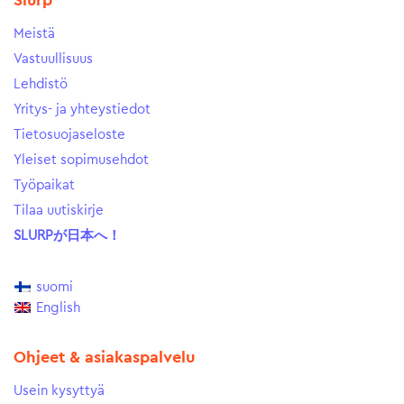
Slurp
Meistä
Vastuullisuus
Lehdistö
Yritys- ja yhteystiedot
Tietosuojaseloste
Yleiset sopimusehdot
Työpaikat
Tilaa uutiskirje
SLURPが日本へ！
suomi
English
Ohjeet & asiakaspalvelu
Usein kysyttyä