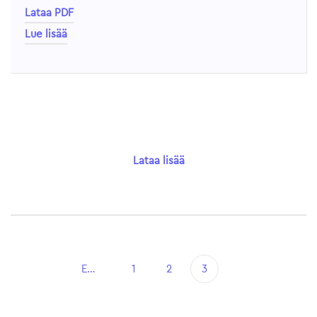
Lataa PDF
Lue lisää
Lataa lisää
Edellinen
1
2
3