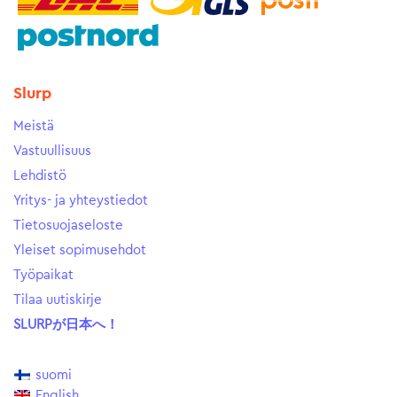
Slurp
Meistä
Vastuullisuus
Lehdistö
Yritys- ja yhteystiedot
Tietosuojaseloste
Yleiset sopimusehdot
Työpaikat
Tilaa uutiskirje
SLURPが日本へ！
suomi
English