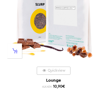
Quickview
Lounge
10,90
€
ALKAEN: