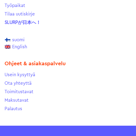
Työpaikat
Tilaa uutiskirje
SLURPが日本へ！
suomi
English
Ohjeet & asiakaspalvelu
Usein kysyttyä
Ota yhteyttä
Toimitustavat
Maksutavat
Palautus