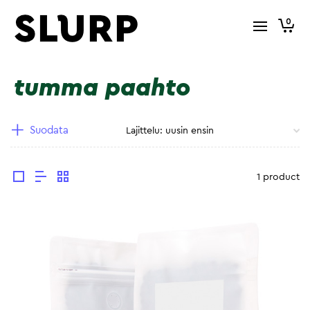
0
tumma paahto
Suodata
1 product