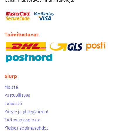
Kaikki maksutavat ilman lisäkuluja.
Toimitustavat
Slurp
Meistä
Vastuullisuus
Lehdistö
Yritys- ja yhteystiedot
Tietosuojaseloste
Yleiset sopimusehdot